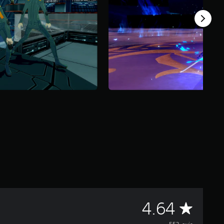
M
4.64