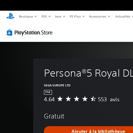
Boutique
PS5
Jeux
PS Plus
Accessoires
Actualités
Persona®5 Royal D
SEGA EUROPE LTD
PS4
4.64
553 avis
M
o
y
Gratuit
e
n
n
Ajouter à la bibliothèque