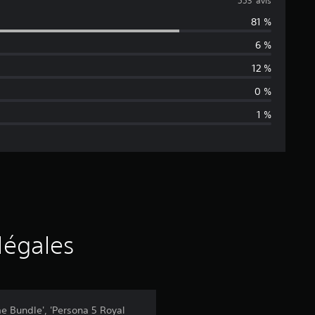
o
553 avis
81 %
y
6 %
e
12 %
n
0 %
1 %
n
e
d
e
s
légales
a
v
e Bundle', 'Persona 5 Royal