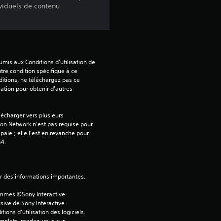
ividuels de contenu
i
s
mis aux Conditions d'utilisation de 
:
tre condition spécifique à ce 
itions, ne téléchargez pas ce 
sation pour obtenir d'autres 
4
.
écharger vers plusieurs 
on Network n'est pas requise pour 
6
ipale ; elle l'est en revanche pour 
S4.
4
ver des informations importantes.
é
ammes ©Sony Interactive 
sive de Sony Interactive 
ons d’utilisation des logiciels. 
t
omplets, rendez-vous sur 