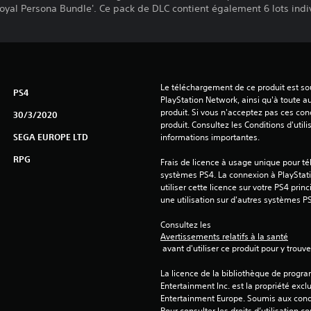
Royal Persona Bundle'. Ce pack de DLC contient également 6 lots ind
Le téléchargement de ce produit est sou
PS4
PlayStation Network, ainsi qu'à toute au
produit. Si vous n'acceptez pas ces cond
30/3/2020
produit. Consultez les Conditions d'utili
SEGA EUROPE LTD
informations importantes.
RPG
Frais de licence à usage unique pour tél
systèmes PS4. La connexion à PlayStati
utiliser cette licence sur votre PS4 princ
une utilisation sur d'autres systèmes P
Consultez les 
Avertissements relatifs à la santé
 avant d'utiliser ce produit pour y trou
La licence de la bibliothèque de progr
Entertainment Inc. est la propriété exclu
Entertainment Europe. Soumis aux conditi
Pour consulter les droits d’utilisation c