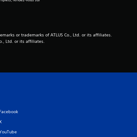
o
i
l
arks or trademarks of ATLUS Co., Ltd. or its affiliates.
Ltd. or its affiliates.
e
s
s
u
r
5
Facebook
X
(
YouTube