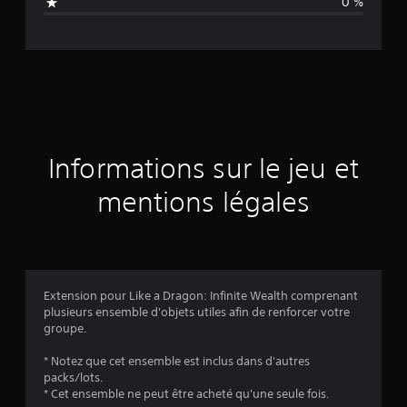
0 %
e
d
e
s
a
Informations sur le jeu et
v
mentions légales
i
s
Extension pour Like a Dragon: Infinite Wealth comprenant
plusieurs ensemble d'objets utiles afin de renforcer votre
:
groupe.
4
* Notez que cet ensemble est inclus dans d'autres
packs/lots.
.
* Cet ensemble ne peut être acheté qu'une seule fois.