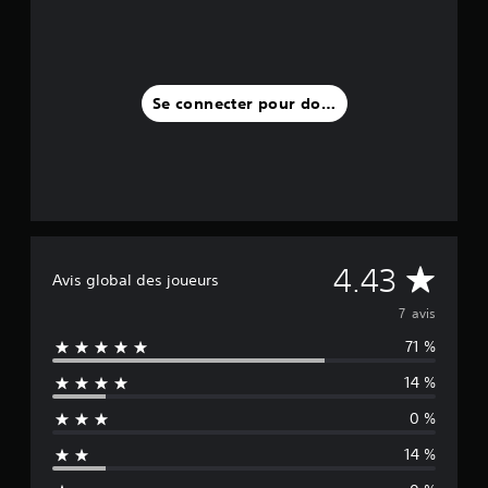
a
v
i
s
Se connecter pour donner un avis
)
M
4.43
Avis global des joueurs
o
7 avis
71 %
y
14 %
e
0 %
n
14 %
n