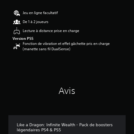
s
a
v
Jeu en ligne facultatif
i
De 1 à 2 joueurs
s
Lecture à distance prise en charge
:
Version PS5
4
Fonction de vibration et effet gâchette pris en charge
.
(manette sans fil DualSense)
4
3
é
t
o
i
l
Avis
e
s
s
u
r
5
Like a Dragon: Infinite Wealth - Pack de boosters
(
légendaires PS4 & PS5
7