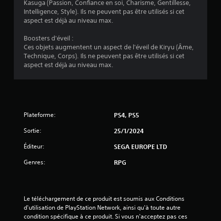
Kasuga (Passion, Confiance en soi, Charisme, Gentillesse,
r
Intelligence, Style). Ils ne peuvent pas être utilisés si cet
aspect est déjà au niveau max.
5
Boosters d'éveil :
(
Ces objets augmentent un aspect de l'éveil de Kiryu (Âme,
Technique, Corps). Ils ne peuvent pas être utilisés si cet
7
aspect est déjà au niveau max.
a
Plateforme:
PS4, PS5
v
Sortie:
25/1/2024
i
Éditeur:
SEGA EUROPE LTD
s
Genres:
RPG
)
Le téléchargement de ce produit est soumis aux Conditions 
d'utilisation de PlayStation Network, ainsi qu'à toute autre 
condition spécifique à ce produit. Si vous n'acceptez pas ces 