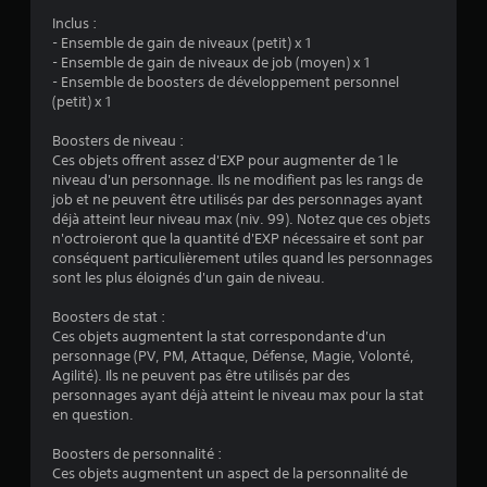
4
Inclus :
- Ensemble de gain de niveaux (petit) x 1
3
- Ensemble de gain de niveaux de job (moyen) x 1
- Ensemble de boosters de développement personnel
(petit) x 1
é
Boosters de niveau :
Ces objets offrent assez d'EXP pour augmenter de 1 le
t
niveau d'un personnage. Ils ne modifient pas les rangs de
job et ne peuvent être utilisés par des personnages ayant
o
déjà atteint leur niveau max (niv. 99). Notez que ces objets
n'octroieront que la quantité d'EXP nécessaire et sont par
conséquent particulièrement utiles quand les personnages
i
sont les plus éloignés d'un gain de niveau.
l
Boosters de stat :
Ces objets augmentent la stat correspondante d'un
e
personnage (PV, PM, Attaque, Défense, Magie, Volonté,
Agilité). Ils ne peuvent pas être utilisés par des
s
personnages ayant déjà atteint le niveau max pour la stat
en question.
s
Boosters de personnalité :
u
Ces objets augmentent un aspect de la personnalité de