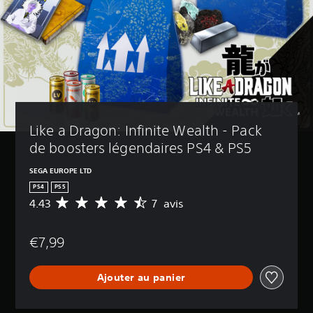
Like a Dragon: Infinite Wealth - Pack 
de boosters légendaires PS4 & PS5
SEGA EUROPE LTD
PS4
PS5
4.43
7 avis
M
o
y
€7,99
e
n
n
Ajouter au panier
e
d
e