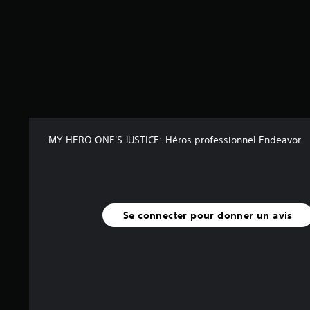
u
r
5
(
1
6
1
a
v
MY HERO ONE'S JUSTICE: Héros professionnel Endeavor
i
s
)
Se connecter pour donner un avis