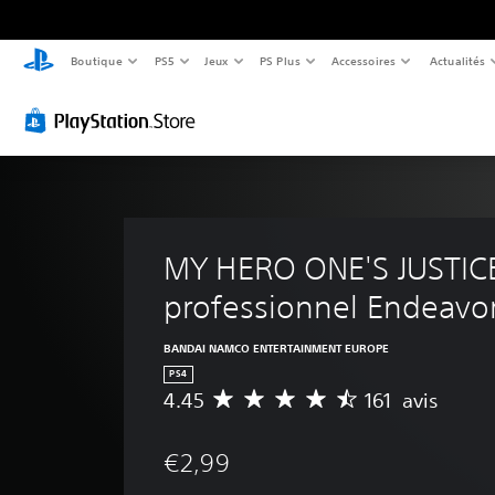
Boutique
PS5
Jeux
PS Plus
Accessoires
Actualités
MY HERO ONE'S JUSTICE
professionnel Endeavo
BANDAI NAMCO ENTERTAINMENT EUROPE
PS4
4.45
161 avis
M
o
y
€2,99
e
n