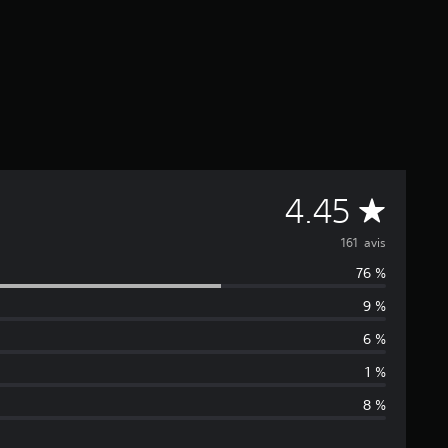
M
4.45
o
161 avis
76 %
y
9 %
e
6 %
n
1 %
8 %
n