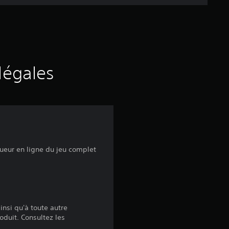
e
d
e
s
légales
a
v
i
ueur en ligne du jeu complet
s
:
insi qu'à toute autre
4
oduit. Consultez les