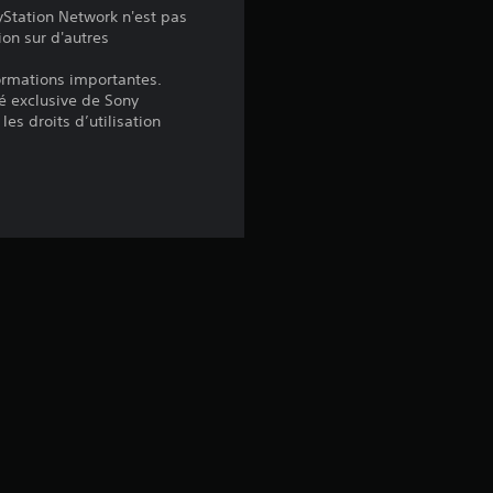
yStation Network n'est pas
.
ion sur d'autres
4
formations importantes.
é exclusive de Sony
5
les droits d’utilisation
é
t
o
i
l
e
s