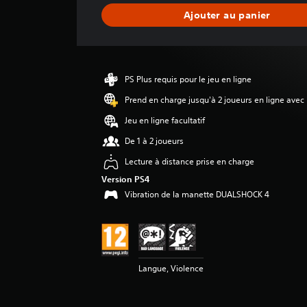
n
Ajouter au panier
e
d
e
s
a
PS Plus requis pour le jeu en ligne
v
i
Prend en charge jusqu'à 2 joueurs en ligne avec
s
Jeu en ligne facultatif
:
De 1 à 2 joueurs
4
Lecture à distance prise en charge
.
4
Version PS4
5
Vibration de la manette DUALSHOCK 4
é
t
o
i
l
Langue, Violence
e
s
s