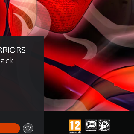
RRIORS 
Pack
ne de €6,99