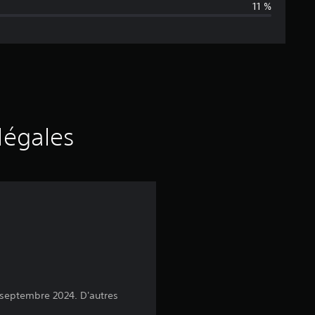
11 %
n
e
d
e
s
légales
a
v
i
s
 septembre 2024. D'autres
: