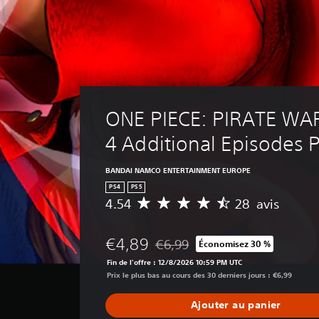
ONE PIECE: PIRATE WA
4 Additional Episodes 
BANDAI NAMCO ENTERTAINMENT EUROPE
PS4
PS5
4.54
28 avis
M
o
y
€4,89
€6,99
Économisez 30 %
e
Remise par rapport au prix d'origi
n
Fin de l'offre : 12/8/2026 10:59 PM UTC
n
Prix le plus bas au cours des 30 derniers jours : €6,99
e
d
Ajouter au panier
e