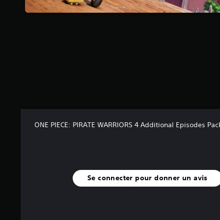
2
8
a
v
i
s
)
ONE PIECE: PIRATE WARRIORS 4 Additional Episodes Pac
Se connecter pour donner un avis