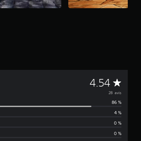
M
4.54
o
28 avis
86 %
y
4 %
e
0 %
n
0 %