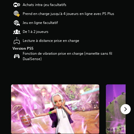
5
Achats intra-jeu facultatifs
6
Prend en charge jusqu'à 4 joueurs en ligne avec PS Plus
é
Jeu en ligne facultatif
t
o
De 1 à 2 joueurs
i
Lecture à distance prise en charge
l
e
Version PS5
s
Fonction de vibration prise en charge (manette sans fil
s
DualSense)
u
r
5
(
3
4
a
v
i
s
)