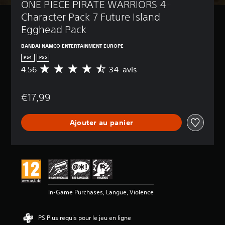
ONE PIECE PIRATE WARRIORS 4 
Character Pack 7 Future Island 
Egghead Pack
BANDAI NAMCO ENTERTAINMENT EUROPE
PS4
PS5
4.56
34 avis
M
o
y
€17,99
e
n
n
Ajouter au panier
e
d
e
s
a
v
i
s
In-Game Purchases, Langue, Violence
:
4
PS Plus requis pour le jeu en ligne
.