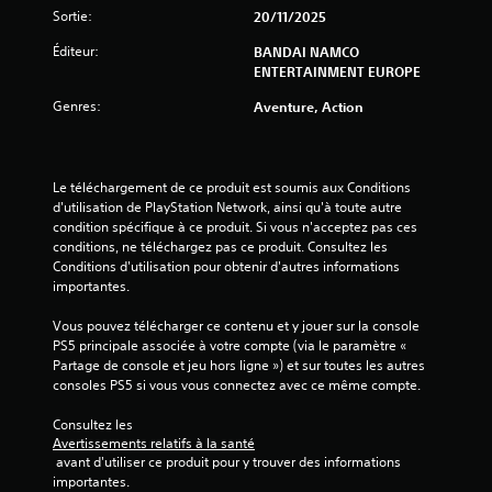
o
Sortie:
20/11/2025
i
Éditeur:
BANDAI NAMCO
ENTERTAINMENT EUROPE
l
Genres:
Aventure, Action
e
s
Le téléchargement de ce produit est soumis aux Conditions 
d'utilisation de PlayStation Network, ainsi qu'à toute autre 
s
condition spécifique à ce produit. Si vous n'acceptez pas ces 
conditions, ne téléchargez pas ce produit. Consultez les 
u
Conditions d'utilisation pour obtenir d'autres informations 
importantes.
r
Vous pouvez télécharger ce contenu et y jouer sur la console 
5
PS5 principale associée à votre compte (via le paramètre « 
Partage de console et jeu hors ligne ») et sur toutes les autres 
(
consoles PS5 si vous vous connectez avec ce même compte.
3
Consultez les 
Avertissements relatifs à la santé
4
 avant d'utiliser ce produit pour y trouver des informations 
importantes.