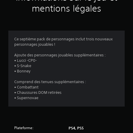
v
mentions légales
i
s
Ce septième pack de personnages inclut trois nouveaux
personnages jouables !
:
Ajoute des personnages jouables supplémentaires :
4
• Lucci -CP0-
• S-Snake
.
• Bonney
5
Comprend des tenues supplémentaires :
• Combattant
6
• Chaussures DOM retirées
• Supernovae
é
t
Plateforme:
PS4, PS5