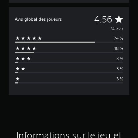
M
4.56
Avis global des joueurs
o
34 avis
74 %
y
18 %
e
3 %
n
3 %
n
3 %
e
d
e
s
a
Informations sur le jeu et