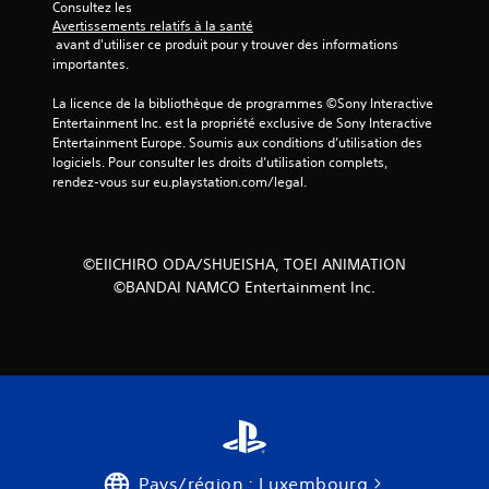
u
Consultez les 
Avertissements relatifs à la santé
r
 avant d'utiliser ce produit pour y trouver des informations 
importantes.
5
La licence de la bibliothèque de programmes ©Sony Interactive 
(
Entertainment Inc. est la propriété exclusive de Sony Interactive 
Entertainment Europe. Soumis aux conditions d’utilisation des 
3
logiciels. Pour consulter les droits d’utilisation complets, 
rendez-vous sur eu.playstation.com/legal.
7
©EIICHIRO ODA/SHUEISHA, TOEI ANIMATION
a
©BANDAI NAMCO Entertainment Inc.
v
i
s
)
Pays/région : Luxembourg