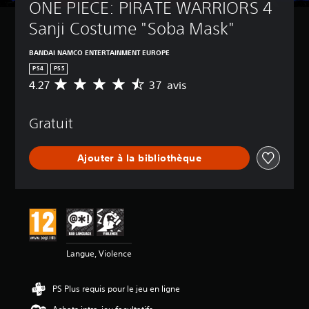
ONE PIECE: PIRATE WARRIORS 4 
Sanji Costume "Soba Mask"
BANDAI NAMCO ENTERTAINMENT EUROPE
PS4
PS5
4.27
37 avis
M
o
y
Gratuit
e
n
n
Ajouter à la bibliothèque
e
d
e
s
a
v
i
s
Langue, Violence
:
4
PS Plus requis pour le jeu en ligne
.
2