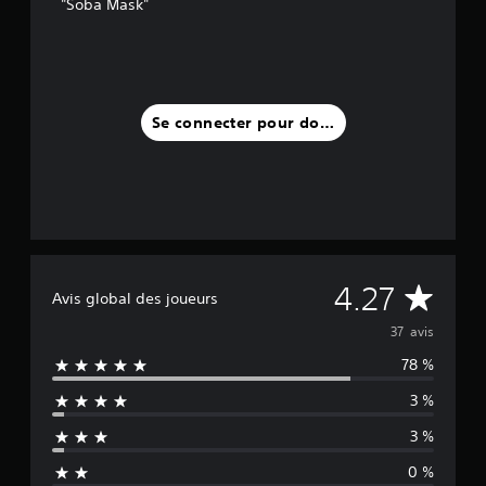
"Soba Mask"
Se connecter pour donner un avis
M
4.27
Avis global des joueurs
o
37 avis
78 %
y
3 %
e
3 %
n
0 %