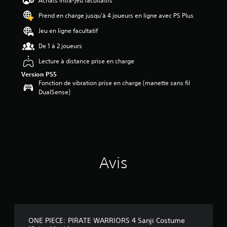
Achats intra-jeu facultatifs
7
Prend en charge jusqu'à 4 joueurs en ligne avec PS Plus
é
Jeu en ligne facultatif
t
o
De 1 à 2 joueurs
i
Lecture à distance prise en charge
l
e
Version PS5
s
Fonction de vibration prise en charge (manette sans fil
s
DualSense)
u
r
5
(
3
7
Avis
a
v
i
s
)
ONE PIECE: PIRATE WARRIORS 4 Sanji Costume