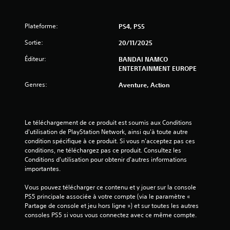
.
2
Plateforme:
PS4, PS5
7
Sortie:
20/11/2025
Éditeur:
BANDAI NAMCO
ENTERTAINMENT EUROPE
é
Genres:
Aventure, Action
t
o
Le téléchargement de ce produit est soumis aux Conditions 
i
d'utilisation de PlayStation Network, ainsi qu'à toute autre 
condition spécifique à ce produit. Si vous n'acceptez pas ces 
conditions, ne téléchargez pas ce produit. Consultez les 
l
Conditions d'utilisation pour obtenir d'autres informations 
importantes.
e
Vous pouvez télécharger ce contenu et y jouer sur la console 
s
PS5 principale associée à votre compte (via le paramètre « 
Partage de console et jeu hors ligne ») et sur toutes les autres 
s
consoles PS5 si vous vous connectez avec ce même compte.