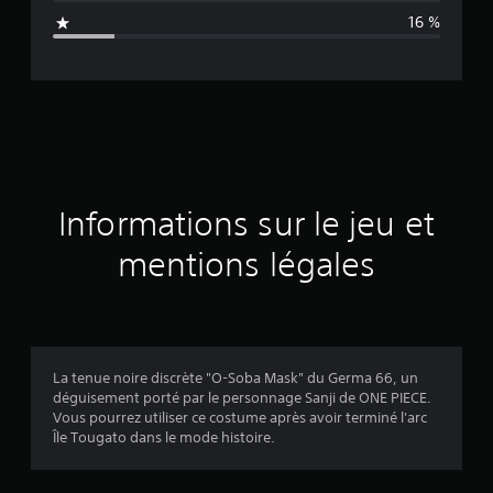
n
16 %
e
d
e
s
a
Informations sur le jeu et
v
mentions légales
i
s
La tenue noire discrète "O-Soba Mask" du Germa 66, un
déguisement porté par le personnage Sanji de ONE PIECE.
:
Vous pourrez utiliser ce costume après avoir terminé l'arc
Île Tougato dans le mode histoire.
4