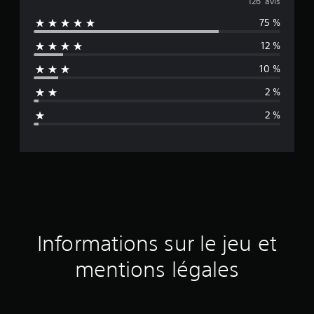
o
126 avis
75 %
y
12 %
e
10 %
n
2 %
n
2 %
e
d
e
s
a
Informations sur le jeu et
v
mentions légales
i