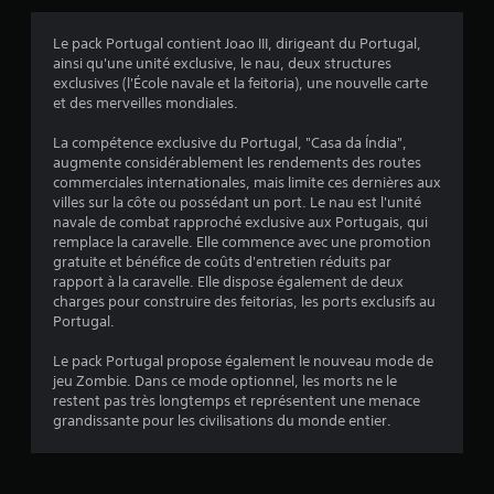
s
Le pack Portugal contient Joao III, dirigeant du Portugal,
ainsi qu'une unité exclusive, le nau, deux structures
:
exclusives (l'École navale et la feitoria), une nouvelle carte
et des merveilles mondiales.
4
La compétence exclusive du Portugal, "Casa da Índia",
.
augmente considérablement les rendements des routes
commerciales internationales, mais limite ces dernières aux
5
villes sur la côte ou possédant un port. Le nau est l'unité
navale de combat rapproché exclusive aux Portugais, qui
5
remplace la caravelle. Elle commence avec une promotion
gratuite et bénéfice de coûts d'entretien réduits par
rapport à la caravelle. Elle dispose également de deux
charges pour construire des feitorias, les ports exclusifs au
é
Portugal.
t
Le pack Portugal propose également le nouveau mode de
jeu Zombie. Dans ce mode optionnel, les morts ne le
o
restent pas très longtemps et représentent une menace
grandissante pour les civilisations du monde entier.
i
l