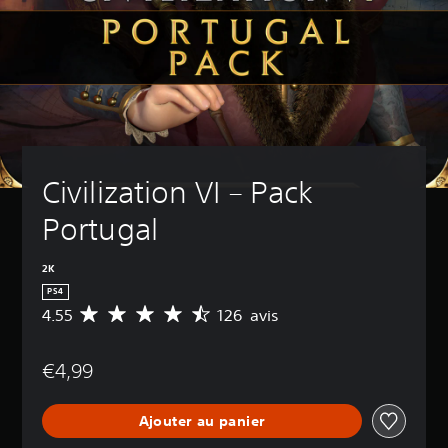
Civilization VI – Pack 
Portugal
2K
PS4
4.55
126 avis
M
o
y
€4,99
e
n
n
Ajouter au panier
e
d