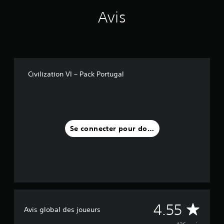
1
Avis
2
6
a
v
i
s
Civilization VI – Pack Portugal
)
Se connecter pour donner un avis
M
4.55
Avis global des joueurs