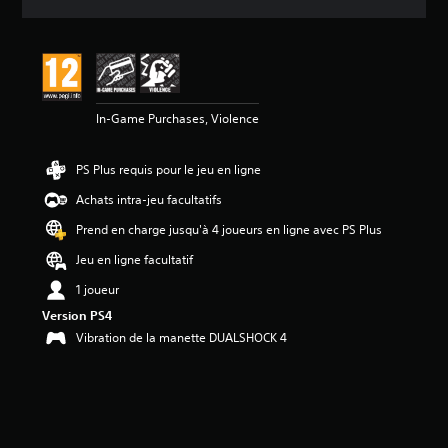
e
s
a
v
i
s
In-Game Purchases, Violence
:
4
PS Plus requis pour le jeu en ligne
.
5
Achats intra-jeu facultatifs
5
Prend en charge jusqu'à 4 joueurs en ligne avec PS Plus
é
Jeu en ligne facultatif
t
o
1 joueur
i
Version PS4
l
e
Vibration de la manette DUALSHOCK 4
s
s
u
r
5
(