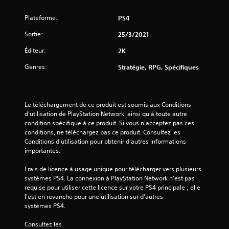
e
Plateforme:
PS4
s
Sortie:
25/3/2021
Éditeur:
2K
s
Genres:
Stratégie, RPG, Spécifiques
u
r
Le téléchargement de ce produit est soumis aux Conditions 
5
d'utilisation de PlayStation Network, ainsi qu'à toute autre 
condition spécifique à ce produit. Si vous n'acceptez pas ces 
(
conditions, ne téléchargez pas ce produit. Consultez les 
Conditions d'utilisation pour obtenir d'autres informations 
1
importantes.
2
Frais de licence à usage unique pour télécharger vers plusieurs 
systèmes PS4. La connexion à PlayStation Network n'est pas 
6
requise pour utiliser cette licence sur votre PS4 principale ; elle 
l'est en revanche pour une utilisation sur d'autres 
systèmes PS4.
a
Consultez les 