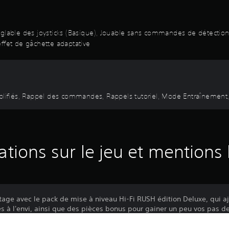
réglable des joysticks (Basique), Jouable sans commandes de détect
effet de gâchette adaptative
implifiés, Rappel des commandes, Rappels tutoriel, Mode Entraînement
ations sur le jeu et mentions 
tage avec le pack de mise à niveau Hi-Fi RUSH édition Deluxe, qui a
res à l'envi, ainsi que des pièces bonus pour gainer un peu vos pas d
 NIVEAU Hi-Fi RUSH ÉDITION NUMÉRIQUE DELUXE :