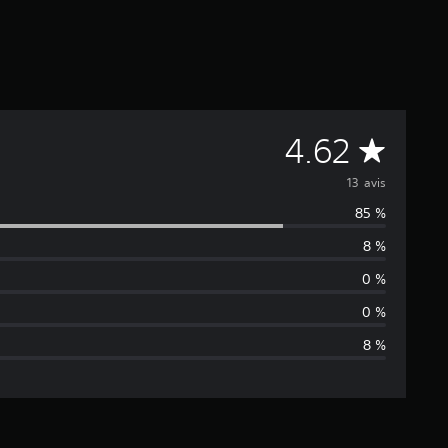
M
4.62
o
13 avis
85 %
y
8 %
e
0 %
n
0 %
8 %
n
e
d