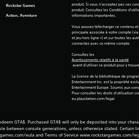
produit. Si vous n'acceptez pas ces cond
Rockstar Games
produit. Consultez les Conditions d'utili
Action, Aventure
informations importantes.
Vous pouvez télécharger ce contenu et y
principale associée à votre compte (via
et jeu hors ligne ») et sur toutes les au
connectez avec ce même compte.
Consultez les 
Avertissements relatifs à la santé
 avant d'utiliser ce produit pour y trou
La licence de la bibliothèque de progr
Entertainment Inc. est la propriété exclu
Entertainment Europe. Soumis aux conditi
Pour consulter les droits d’utilisation c
eu.playstation.com/legal.
redeem GTA$. Purchased GTA$ will only be deposited into your charac
able between console generations, unless otherwise stated. Certain l
games.com/eula and Terms of Service www.rockstargames.com/legal