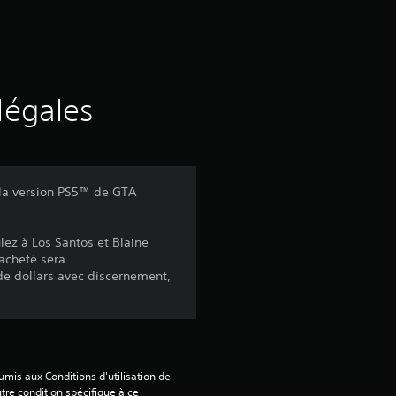
d
e
s
légales
a
v
 la version PS5™ de GTA
i
lez à Los Santos et Blaine
s
 acheté sera
e dollars avec discernement,
:
2
mis aux Conditions d'utilisation de 
tre condition spécifique à ce 