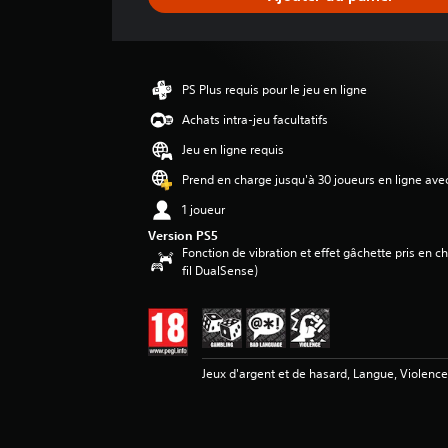
e
d
e
s
a
PS Plus requis pour le jeu en ligne
v
i
Achats intra-jeu facultatifs
s
Jeu en ligne requis
:
Prend en charge jusqu'à 30 joueurs en ligne ave
2
1 joueur
.
6
Version PS5
8
Fonction de vibration et effet gâchette pris en 
fil DualSense)
é
t
o
i
l
Jeux d'argent et de hasard, Langue, Violenc
e
s
s
u