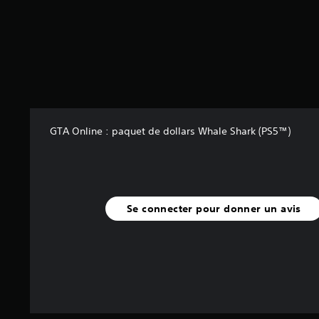
r
5
(
4
4
a
v
i
s
GTA Online : paquet de dollars Whale Shark (PS5™)
)
Se connecter pour donner un avis