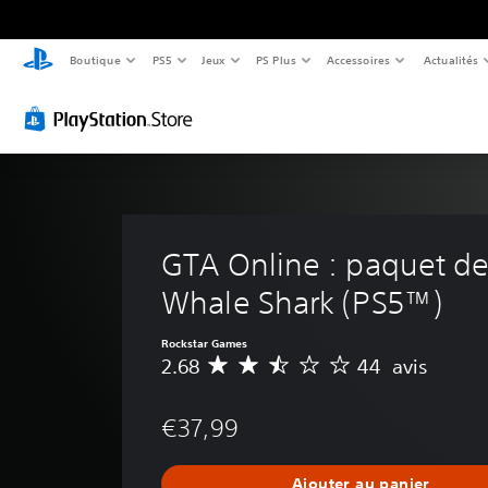
Boutique
PS5
Jeux
PS Plus
Accessoires
Actualités
GTA Online : paquet de 
Whale Shark (PS5™)
Rockstar Games
2.68
44 avis
M
o
y
€37,99
e
n
n
Ajouter au panier