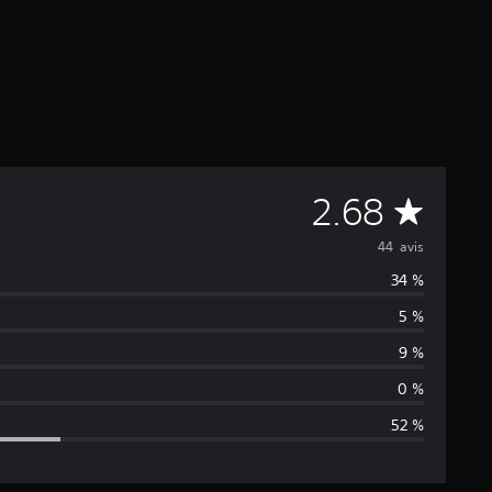
M
2.68
o
44 avis
34 %
y
5 %
e
9 %
n
0 %
52 %
n
e