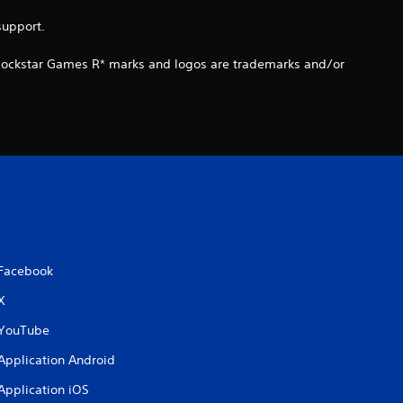
s
support.
u
 Rockstar Games R* marks and logos are trademarks and/or
r
5
(
4
4
Facebook
X
a
YouTube
v
Application Android
Application iOS
i