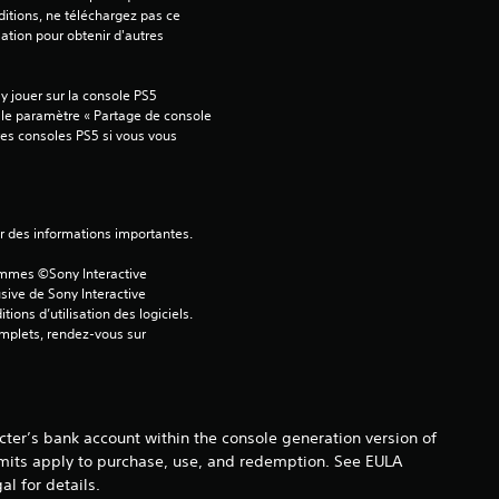
.
itions, ne téléchargez pas ce 
sation pour obtenir d'autres 
6
8
 jouer sur la console PS5 
 le paramètre « Partage de console 
tres consoles PS5 si vous vous 
é
t
ver des informations importantes.
ammes ©Sony Interactive 
o
sive de Sony Interactive 
ons d’utilisation des logiciels. 
i
omplets, rendez-vous sur 
l
e
ter’s bank account within the console generation version of
imits apply to purchase, use, and redemption. See EULA
s
 for details.