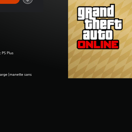
c PS Plus
charge (manette sans
e