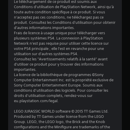
Le téléchargement de ce produit est soumis aux
5
Conditions d'utilisation de PlayStation Network, ainsi qu'à
toute autre condition spécifique à ce produit. Si vous
n'acceptez pas ces conditions, ne téléchargez pas ce
produit. Consultez les Conditions d'utilisation pour obtenir
é
d'autres informations importantes.
Frais de licence à usage unique pour télécharger vers
t
plusieurs systèmes PS4. La connexion à PlayStation
Network n'est pas requise pour utiliser cette licence sur
o
votre PS4 principale ; elle l'est en revanche pour une
utilisation sur d'autres systèmes PS4.
Consultez les "Avertissements relatifs à la santé" avant
i
d'utiliser ce produit pour y trouver des informations
importantes.
l
La licence de la bibliothèque de programmes ©Sony
Computer Entertainment Inc. est la propriété exclusive de
e
Sony Computer Entertainment Europe. Soumis aux
conditions d’utilisation des logiciels. Pour consulter les
s
droits d’utilisation complets, rendez-vous sur
eu.playstation.com/legal.
s
LEGO JURASSIC WORLD software © 2015 TT Games Ltd.
u
Produced by TT Games under license from the LEGO
Group. LEGO, the LEGO logo, the Brick and the Knob
r
configurations and the Minifigure are trademarks of the