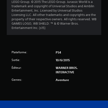
LEGO Group. © 2015 The LEGO Group. Jurassic World is a
5
trademark and copyright of Universal Studios and Amblin
Entertainment, Inc. Licensed by Universal Studios
(
Licensing LLC. All other trademarks and copyrights are the
property of their respective owners. All rights reserved. WB
1
GAMES LOGO, WB SHIELD: ™ & © Warner Bros.
Entertainment Inc. (s15)
1
5
5
Plateforme:
PS4
Sortie:
10/6/2015
a
Éditeur:
WARNER BROS.
INTERACTIVE
v
Genres:
Aventure
i
s
)