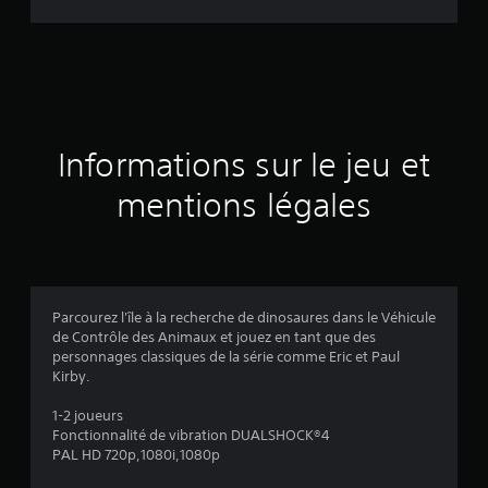
d
e
s
a
Informations sur le jeu et
v
mentions légales
i
s
Parcourez l'île à la recherche de dinosaures dans le Véhicule
de Contrôle des Animaux et jouez en tant que des
:
personnages classiques de la série comme Eric et Paul
Kirby.
4
1-2 joueurs
.
Fonctionnalité de vibration DUALSHOCK®4
PAL HD 720p,1080i,1080p
2