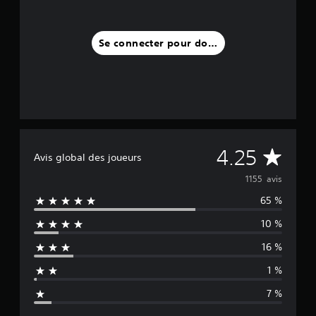
1
,
1
Se connecter pour donner un avis
K
a
v
i
s
)
M
4.25
Avis global des joueurs
o
1155 avis
65 %
y
10 %
e
16 %
n
1 %
n
7 %
e