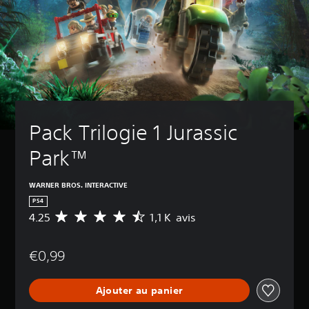
Pack Trilogie 1 Jurassic 
Park™
WARNER BROS. INTERACTIVE
PS4
4.25
1,1 K avis
M
o
y
€0,99
e
n
n
Ajouter au panier
e
d