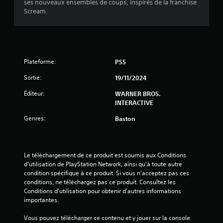
ses nouveaux ensembles de coups, inspirés de la franchise
v
3
Scream.
o
u
5
s
.
3
Plateforme:
PS5
Sortie:
19/11/2024
a
Éditeur:
WARNER BROS.
v
INTERACTIVE
Genres:
Baston
i
s
Le téléchargement de ce produit est soumis aux Conditions 
)
d'utilisation de PlayStation Network, ainsi qu'à toute autre 
condition spécifique à ce produit. Si vous n'acceptez pas ces 
conditions, ne téléchargez pas ce produit. Consultez les 
Conditions d'utilisation pour obtenir d'autres informations 
importantes.
Vous pouvez télécharger ce contenu et y jouer sur la console 