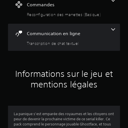
e
Commandes
t
t
n
p
t
Reconfiguration des manettes (Basique)
r
o
e
o
n
p
i
d
o
Communication en ligne
r
s
l
e
é
Transcription de chat textuel
l
e
e
e
s
s
.
s
o
n
s
t
Informations sur le jeu et
o
u
u
mentions légales
t
r
a
u
5
t
o
u
(
La panique s’est emparée des royaumes et les citoyens ont
r
peur de devenir la prochaine victime de ce serial killer. Ce
d
1
pack comprend le personnage jouable Ghostface, et tous
e