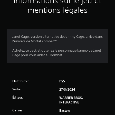
Informations sur le jeu et
e
t
u
mentions légales
n
p
t
r
r
e
o
n
p
5
d
o
r
s
(
e
Janet Cage, version alternative de Johnny Cage, arrive dans
é
l
l’univers de Mortal Kombat™.
e
1
e
s
s
Achetez ce pack et obtenez le personnage kaméo de Janet
.
3
o
Cage pour vous aider au kombat.
n
t
3
o
u
t
Plateforme:
PS5
a
a
u
Sortie:
27/3/2024
t
v
o
Éditeur:
WARNER BROS.
u
i
INTERACTIVE
r
d
Genres:
Baston
s
e