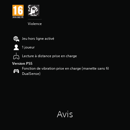
a
v
i
s
Violence
:
4
Jeu hors ligne activé
.
8
1 joueur
9
Lecture à distance prise en charge
é
Version PS5
t
Fonction de vibration prise en charge (manette sans fil
o
DualSense)
i
l
e
s
s
u
r
Avis
5
(
1
8