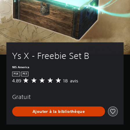
Ys X - Freebie Set B
NIS America
PS4
PS5
4.89
18 avis
M
o
y
Gratuit
e
n
n
Ajouter à la bibliothèque
e
d
e
s