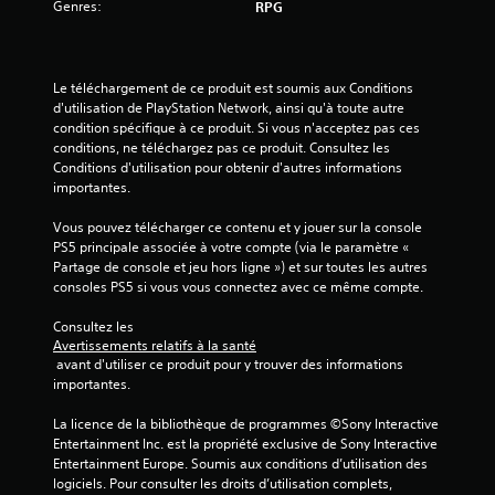
Genres:
RPG
s
u
Le téléchargement de ce produit est soumis aux Conditions 
r
d'utilisation de PlayStation Network, ainsi qu'à toute autre 
condition spécifique à ce produit. Si vous n'acceptez pas ces 
5
conditions, ne téléchargez pas ce produit. Consultez les 
Conditions d'utilisation pour obtenir d'autres informations 
(
importantes.
1
Vous pouvez télécharger ce contenu et y jouer sur la console 
PS5 principale associée à votre compte (via le paramètre « 
8
Partage de console et jeu hors ligne ») et sur toutes les autres 
consoles PS5 si vous vous connectez avec ce même compte.
Consultez les 
a
Avertissements relatifs à la santé
 avant d'utiliser ce produit pour y trouver des informations 
v
importantes.
i
La licence de la bibliothèque de programmes ©Sony Interactive 
Entertainment Inc. est la propriété exclusive de Sony Interactive 
s
Entertainment Europe. Soumis aux conditions d’utilisation des 
logiciels. Pour consulter les droits d’utilisation complets, 