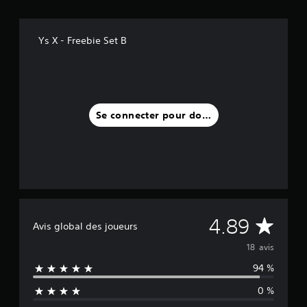
a
v
Ys X - Freebie Set B
i
s
)
Se connecter pour donner un avis
M
4.89
Avis global des joueurs
o
18 avis
94 %
y
0 %
e