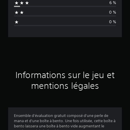
6 %
n
0 %
n
0 %
e
d
e
s
a
Informations sur le jeu et
v
mentions légales
i
s
Ensemble d'évaluation gratuit composé d'une perle de
mana et d'une boîte à bento. Une fois utilisée, cette boîte à
:
bento laissera une boîte à bento vide augmentant le