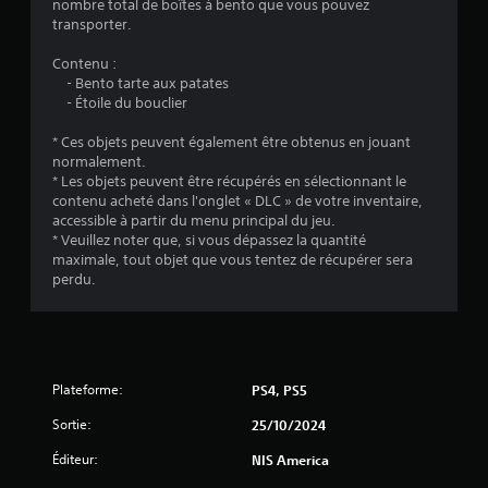
nombre total de boîtes à bento que vous pouvez
4
transporter.
.
Contenu :
- Bento tarte aux patates
8
- Étoile du bouclier
9
* Ces objets peuvent également être obtenus en jouant
normalement.
* Les objets peuvent être récupérés en sélectionnant le
contenu acheté dans l'onglet « DLC » de votre inventaire,
é
accessible à partir du menu principal du jeu.
* Veuillez noter que, si vous dépassez la quantité
t
maximale, tout objet que vous tentez de récupérer sera
perdu.
o
i
l
Plateforme:
PS4, PS5
e
Sortie:
25/10/2024
Éditeur:
s
NIS America