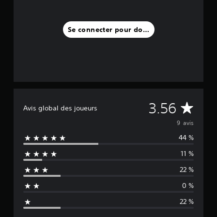
Se connecter pour donner un avis
M
3.56
Avis global des joueurs
o
9 avis
44 %
y
11 %
e
22 %
n
0 %
n
22 %
e