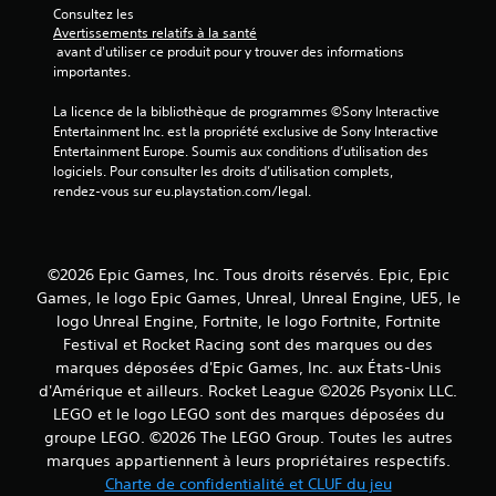
Consultez les 
5
Avertissements relatifs à la santé
 avant d'utiliser ce produit pour y trouver des informations 
(
importantes.
9
La licence de la bibliothèque de programmes ©Sony Interactive 
Entertainment Inc. est la propriété exclusive de Sony Interactive 
Entertainment Europe. Soumis aux conditions d’utilisation des 
logiciels. Pour consulter les droits d’utilisation complets, 
a
rendez-vous sur eu.playstation.com/legal.
v
i
©2026 Epic Games, Inc. Tous droits réservés. Epic, Epic
Games, le logo Epic Games, Unreal, Unreal Engine, UE5, le
s
logo Unreal Engine, Fortnite, le logo Fortnite, Fortnite
Festival et Rocket Racing sont des marques ou des
)
marques déposées d'Epic Games, Inc. aux États-Unis
d'Amérique et ailleurs. Rocket League ©2026 Psyonix LLC.
LEGO et le logo LEGO sont des marques déposées du
groupe LEGO. ©2026 The LEGO Group. Toutes les autres
marques appartiennent à leurs propriétaires respectifs.
Charte de confidentialité et CLUF du jeu