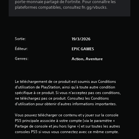
porte-monnaie partagé de Fortnite. Pour connaître les
6
plateformes compatibles, consultez fn.gg/vbucks.
é
Sortie:
19/3/2026
t
Éditeur:
EPIC GAMES
o
Genres:
Action, Aventure
i
l
Le téléchargement de ce produit est soumis aux Conditions 
e
d'utilisation de PlayStation, ainsi qu'à toute autre condition 
spécifique à ce produit. Si vous n'acceptez pas ces conditions, 
s
ne téléchargez pas ce produit. Consultez les Conditions 
d'utilisation pour obtenir d'autres informations importantes.
s
Vous pouvez télécharger ce contenu et y jouer sur la console 
PS5 principale associée à votre compte (via le paramètre « 
u
Partage de console et jeu hors ligne ») et sur toutes les autres 
consoles PS5 si vous vous connectez avec ce même compte.
r