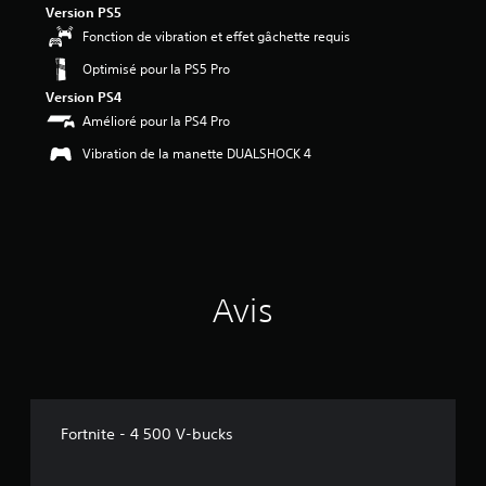
Version PS5
é
Fonction de vibration et effet gâchette requis
t
Optimisé pour la PS5 Pro
o
i
Version PS4
l
Amélioré pour la PS4 Pro
e
s
Vibration de la manette DUALSHOCK 4
s
u
r
5
(
9
Avis
a
v
i
s
)
Fortnite - 4 500 V-bucks