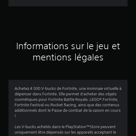
d
e
s
a
Informations sur le jeu et
v
mentions légales
i
s
Achetez 4 500 V-bucks de Fortnite, une monnaie virtuelle à
dépenser dans Fortnite. Elle permet d'acheter des objets
:
cosmétiques pour Fortnite Battle Royale, LEGO® Fortnite,
Fortnite Festival ou Rocket Racing, ainsi que des contenus
3
additionnels dont le Passe de combat de la saison en cours
!
.
Les V-bucks achetés dans le PlayStation™Store peuvent
5
uniquement être dépensés sur les appareils acceptant le