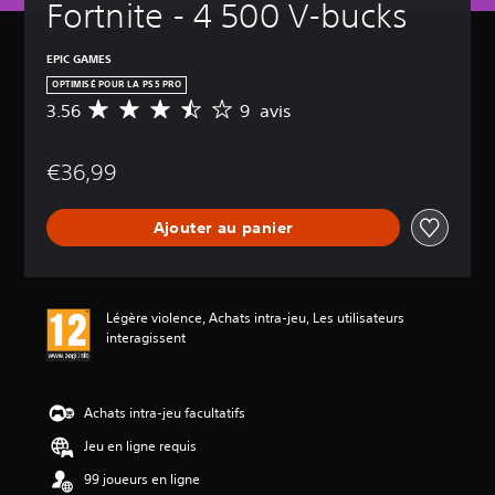
Fortnite - 4 500 V-bucks
EPIC GAMES
OPTIMISÉ POUR LA PS5 PRO
3.56
9 avis
M
o
y
€36,99
e
n
n
Ajouter au panier
e
d
e
s
a
Légère violence, Achats intra-jeu, Les utilisateurs
v
interagissent
i
s
:
Achats intra-jeu facultatifs
3
Jeu en ligne requis
.
5
99 joueurs en ligne
6