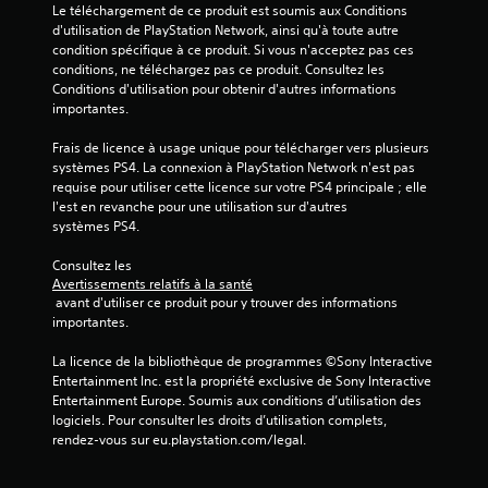
s
Le téléchargement de ce produit est soumis aux Conditions 
r
j
d'utilisation de PlayStation Network, ainsi qu'à toute autre 
é
o
condition spécifique à ce produit. Si vous n'acceptez pas ces 
g
u
conditions, ne téléchargez pas ce produit. Consultez les 
l
e
Conditions d'utilisation pour obtenir d'autres informations 
a
u
importantes.
r
b
s
Frais de licence à usage unique pour télécharger vers plusieurs 
l
d
systèmes PS4. La connexion à PlayStation Network n'est pas 
e
e
requise pour utiliser cette licence sur votre PS4 principale ; elle 
d
s
l'est en revanche pour une utilisation sur d'autres 
e
p
systèmes PS4.
s
o
j
i
Consultez les 
o
n
Avertissements relatifs à la santé
y
t
 avant d'utiliser ce produit pour y trouver des informations 
s
importantes.
s
d
t
'
La licence de la bibliothèque de programmes ©Sony Interactive 
i
i
Entertainment Inc. est la propriété exclusive de Sony Interactive 
c
n
Entertainment Europe. Soumis aux conditions d’utilisation des 
k
t
logiciels. Pour consulter les droits d’utilisation complets, 
s
é
rendez-vous sur eu.playstation.com/legal.
(
r
B
ê