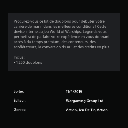
(
o
t
u
p
2
s
r
p
o
Procurez-vous ce lot de doublons pour débuter votre
0
o
p
carrière de marin dans les meilleures conditions ! Cette
u
o
devise interne au jeu World of Warships: Legends vous
v
s
permettra de parfaire votre expérience en vous donnant
e
é
accès à du temps premium, des conteneurs, des
z
a
e
accélérateurs, la conversion d'EXP. et des crédits en plus.
i
s
n
v
.
Inclus :
d
• 1 250 doublons
i
i
q
S
u
s
e
e
n
r
)
s
a
Sortie:
11/4/2019
i
u
b
x
Éditeur:
Wargaming Group Ltd
i
a
u
Genres:
l
Action, Jeu De Tir, Action
t
i
r
t
e
é