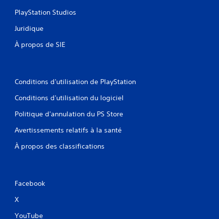
a
l
PlayStation Studios
n
i
t
è
Juridique
d
r
e
e
À propos de SIE
r
s
é
s
g
u
l
r
Conditions d'utilisation de PlayStation
e
l
r
e
Conditions d'utilisation du logiciel
l
u
a
r
Politique d'annulation du PS Store
s
s
e
c
Avertissements relatifs à la santé
n
a
À propos des classifications
s
r
i
t
b
e
i
s
l
o
Facebook
i
u
t
l
X
é
e
YouTube
v
u