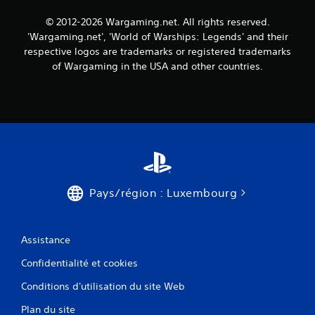
a
t
o
s
© 2012-2026 Wargaming.net. All rights reserved.
u
i
'Wargaming.net', 'World of Warships: Legends' and their
d
q
respective logos are trademarks or registered trademarks
e
u
of Wargaming in the USA and other countries.
s
e
i
)
n
D
f
e
o
s
r
o
m
p
a
t
t
i
i
Pays/région : Luxembourg
o
o
n
n
s
s
p
p
Assistance
e
a
r
r
Confidentialité et cookies
m
t
e
i
Conditions d'utilisation du site Web
t
c
Plan du site
t
u