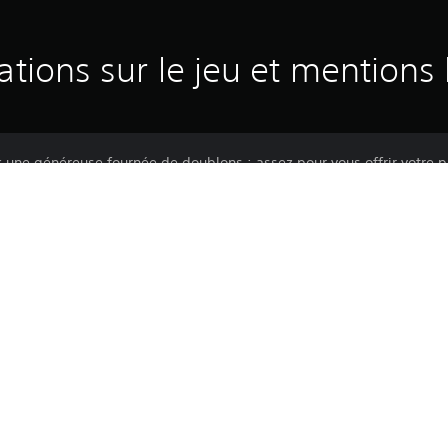
ations sur le jeu et mentions 
c une généreuse fournée de doublons : assez pour vous offrir votre 
World of Warships: Legends vous permettra de parfaire votre expérie
remium, des conteneurs, des accélérateurs, la conversion d'EXP. et 
Le téléchargement de ce produit est sou
11/4/2019
PlayStation Network, ainsi qu'à toute au
produit. Si vous n'acceptez pas ces cond
Wargaming Group Ltd
produit. Consultez les Conditions d'utili
Action, Jeu De Tir, Action
informations importantes.