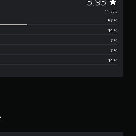
M
3.93
o
14 avis
57 %
y
14 %
e
7 %
n
7 %
14 %
n
e
d
e
s
é
a