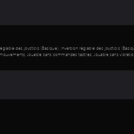
églable des joysticks (Basique), Inversion réglable des joysticks (Basi
ouvements, Jouable sans commandes tactiles, Jouable sans vibration