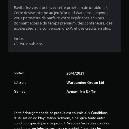
o
t
u
Ravitaillez vos stock avec cette provision de doublons !
s
p
s
Cette devise interne au jeu World of Warships: Legends
r
p
vous permettra de parfaire votre expérience en vous
)
o
o
donnant accès à du temps premium, des conteneurs, des
p
u
accélérateurs, la conversion d'EXP. et des crédits en plus.
o
v
s
e
Inclus :
é
z
• 2 750 doublons
e
i
s
n
.
d
i
q
S
Sortie:
26/4/2021
u
e
e
n
Éditeur:
Wargaming Group Ltd
r
s
a
Genres:
Action, Jeu De Tir
i
u
b
x
i
a
u
l
Le téléchargement de ce produit est soumis aux Conditions 
t
i
d'utilisation de PlayStation Network, ainsi qu'à toute autre 
r
t
condition spécifique à ce produit. Si vous n'acceptez pas ces 
e
é
conditions, ne téléchargez pas ce produit. Consultez les 