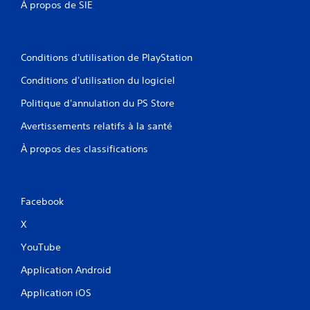
À propos de SIE
a
l
n
i
t
è
d
r
Conditions d'utilisation de PlayStation
e
e
r
s
Conditions d'utilisation du logiciel
é
s
g
u
Politique d'annulation du PS Store
l
r
e
l
Avertissements relatifs à la santé
r
e
l
u
À propos des classifications
a
r
s
s
e
c
n
a
Facebook
s
r
i
t
X
b
e
i
s
YouTube
l
o
i
u
Application Android
t
l
Application iOS
é
e
v
u