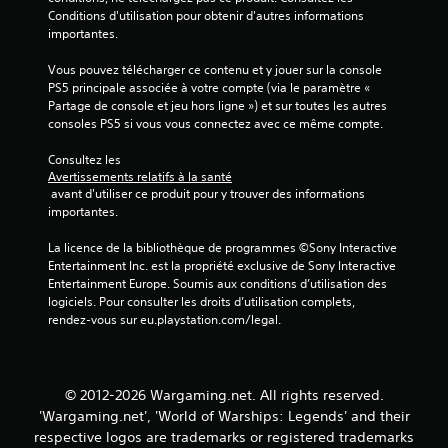
s
Conditions d'utilisation pour obtenir d'autres informations 
r
j
importantes.
é
o
g
u
Vous pouvez télécharger ce contenu et y jouer sur la console 
l
e
PS5 principale associée à votre compte (via le paramètre « 
a
u
Partage de console et jeu hors ligne ») et sur toutes les autres 
r
b
consoles PS5 si vous vous connectez avec ce même compte.
s
l
d
e
Consultez les 
e
d
Avertissements relatifs à la santé
s
 avant d'utiliser ce produit pour y trouver des informations 
e
p
importantes.
s
o
j
i
La licence de la bibliothèque de programmes ©Sony Interactive 
o
n
Entertainment Inc. est la propriété exclusive de Sony Interactive 
y
t
Entertainment Europe. Soumis aux conditions d’utilisation des 
s
s
logiciels. Pour consulter les droits d’utilisation complets, 
d
t
rendez-vous sur eu.playstation.com/legal.
'
i
i
c
n
k
t
© 2012-2026 Wargaming.net. All rights reserved.
s
é
'Wargaming.net', 'World of Warships: Legends' and their
(
r
B
respective logos are trademarks or registered trademarks
ê