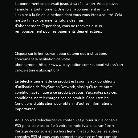
a
t
L'abonnement se poursuit jusqu'à sa résiliation. Vous pouvez 
o
s
l'annuler à tout moment. Une fois l'abonnement annulé, 
u
il expire à la fin de la période dont vous vous êtes acquitté. Cela 
i
d
mettra fin aux paiements futurs des frais 
q
e
d'abonnement. Cependant, vous ne recevrez aucun 
u
s
remboursement pour les paiements déjà effectués. 
e
i
)
n
D
f
e
o
Cliquez sur le lien suivant pour obtenir des instructions 
s
r
concernant la résiliation de votre 
o
m
abonnement :https://www.playstation.com/support/store/can
p
a
cel-ps-store-subscription/.
t
t
i
i
Le téléchargement de ce produit est soumis aux Conditions 
o
o
d'utilisation de PlayStation Network, ainsi qu'à toute autre 
n
n
condition spécifique à ce produit. Si vous n'acceptez pas ces 
s
s
conditions, ne téléchargez pas ce produit. Consultez les 
p
p
Conditions d'utilisation pour obtenir d'autres informations 
e
a
importantes.
r
r
m
t
Vous pouvez télécharger ce contenu et y jouer sur la console 
e
i
PS5 principale associée à votre compte (via le paramètre « 
t
c
Partage de console et jeu hors ligne ») et sur toutes les autres 
t
u
consoles PS5 si vous vous connectez avec ce même compte.