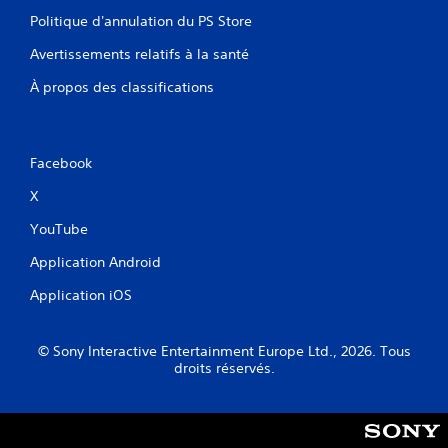
s
a
i
Politique d'annulation du PS Store
n
o
s
Avertissements relatifs à la santé
n
p
r
À propos des classifications
a
é
s
g
s
l
e
r
a
Facebook
p
b
a
X
l
r
e
YouTube
l
d
e
e
Application Android
s
s
c
Application iOS
j
o
o
m
m
y
© Sony Interactive Entertainment Europe Ltd., 2026. Tous
a
s
droits réservés.
n
t
d
i
e
c
s
k
v