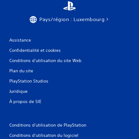
o
r
u
a
s
f
Pays/région : Luxembourg
s
f
o
i
n
c
t
h
Assistance
p
a
r
g
Confidentialité et cookies
o
e
p
t
Conditions d'utilisation du site Web
o
ê
Plan du site
s
t
é
e
PlayStation Studios
e
h
s
a
Juridique
.
u
t
À propos de SIE
e
I
(
n
H
v
U
Conditions d'utilisation de PlayStation
e
D
)
r
Conditions d'utilisation du logiciel
s