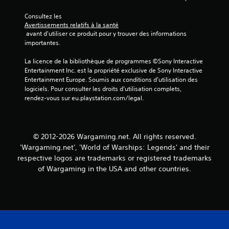
a
l
n
i
Consultez les 
t
è
Avertissements relatifs à la santé
d
r
 avant d'utiliser ce produit pour y trouver des informations 
e
e
importantes.
r
s
é
s
La licence de la bibliothèque de programmes ©Sony Interactive 
g
u
Entertainment Inc. est la propriété exclusive de Sony Interactive 
l
r
Entertainment Europe. Soumis aux conditions d’utilisation des 
e
l
logiciels. Pour consulter les droits d’utilisation complets, 
r
e
rendez-vous sur eu.playstation.com/legal.
l
u
a
r
s
s
e
c
© 2012-2026 Wargaming.net. All rights reserved.
n
a
'Wargaming.net', 'World of Warships: Legends' and their
s
r
respective logos are trademarks or registered trademarks
i
t
of Wargaming in the USA and other countries.
b
e
i
s
l
o
i
u
t
l
é
e
v
u