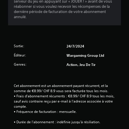
serveur du jeu en appuyant sur « JOUER ! » avant de vous
s
r
réabonner si vous voulez recevoir les récompenses de la
j
é
dernière période de facturation de votre abonnement
o
g
annulé.
u
l
e
a
u
r
b
s
l
d
e
Sortie:
24/7/2024
e
d
s
Éditeur:
Wargaming Group Ltd
e
p
s
o
Genres:
Action, Jeu De Tir
j
i
o
n
y
t
s
s
Cet abonnement est un abonnement payant récurrent, et la 
d
somme de €8.99/ CHF 8.9 vous sera facturée tous les mois. 
t
'
• Frais d'abonnement récurrents : €8.99/ CHF 8.9 tous les mois, 
i
i
sauf avis contraire reçu par e-mail à l'adresse associée à votre 
c
n
compte. 
k
t
• Fréquence de facturation : mensuelle. 
s
é
(
r
• Durée de l'abonnement : indéfinie jusqu'à résiliation. 
B
ê