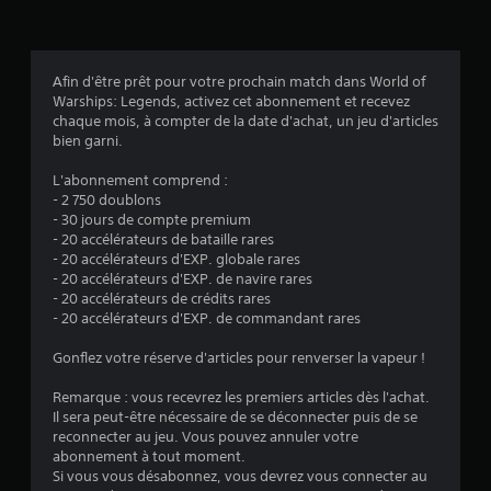
(
o
t
u
p
6
s
r
p
o
Afin d'être prêt pour votre prochain match dans World of
3
o
p
Warships: Legends, activez cet abonnement et recevez
u
o
chaque mois, à compter de la date d'achat, un jeu d'articles
v
s
bien garni.
e
é
z
a
e
L'abonnement comprend :
i
s
- 2 750 doublons
n
v
.
- 30 jours de compte premium
d
- 20 accélérateurs de bataille rares
i
i
- 20 accélérateurs d'EXP. globale rares
q
S
- 20 accélérateurs d'EXP. de navire rares
u
s
e
- 20 accélérateurs de crédits rares
e
n
- 20 accélérateurs d'EXP. de commandant rares
r
)
s
a
i
Gonflez votre réserve d'articles pour renverser la vapeur !
u
b
x
Remarque : vous recevrez les premiers articles dès l'achat.
i
a
Il sera peut-être nécessaire de se déconnecter puis de se
u
l
reconnecter au jeu. Vous pouvez annuler votre
t
i
abonnement à tout moment.
r
t
Si vous vous désabonnez, vous devrez vous connecter au
e
é