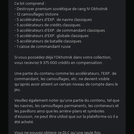
s
Ce lot comprend :
r
j
- Destroyer premium soviétique de rang IV Okhotnik
é
o
- 12 camouflages Victoire
g
u
- 5 accélérateurs d'EXP. de navire classiques
l
e
- 5 accélérateurs de crédits classiques
a
u
- 5 accélérateurs d'EXP. de commandant classiques
r
b
- 5 accélérateurs d'EXP. globale classiques
s
l
- 5 accélérateurs de bataille classiques
d
- 1 caisse de commandant russe
e
e
d
s
Si vous possédez déjà l'Okhotnik dans votre collection,
e
p
vous recevrez 9 375 000 crédits en compensation.
s
o
j
i
Une partie du contenu comme les accélérateurs, l'EXP. de
o
n
commandant, les camouflages, etc. ne devient visible
y
t
qu'après avoir atteint un certain niveau de compte dans le
s
s
jeu.
d
t
'
Veuillez également noter qu'une partie du contenu, tel que
i
i
les navires, les camouflages permanents, les conteneurs et
c
n
les pavillons ainsi que les arrière-plans et symboles
k
t
d'écusson, ne peut être utilisé que sur la plateforme où il a
s
é
été acheté.
(
r
B
ê
Vous ne pouvez obtenir ce DLC qu'une seule fois.