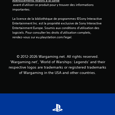
Avertissements relatifs à la santé
a
l
 avant d'utiliser ce produit pour y trouver des informations 
n
i
importantes.
t
è
d
r
La licence de la bibliothèque de programmes ©Sony Interactive 
e
e
Entertainment Inc. est la propriété exclusive de Sony Interactive 
r
s
Entertainment Europe. Soumis aux conditions d’utilisation des 
é
s
logiciels. Pour consulter les droits d’utilisation complets, 
g
u
rendez-vous sur eu.playstation.com/legal.
l
r
e
l
r
e
l
u
© 2012-2026 Wargaming.net. All rights reserved.
a
r
'Wargaming.net', 'World of Warships: Legends' and their
s
s
respective logos are trademarks or registered trademarks
e
c
n
a
of Wargaming in the USA and other countries.
s
r
i
t
b
e
i
s
l
o
i
u
t
l
é
e
v
u