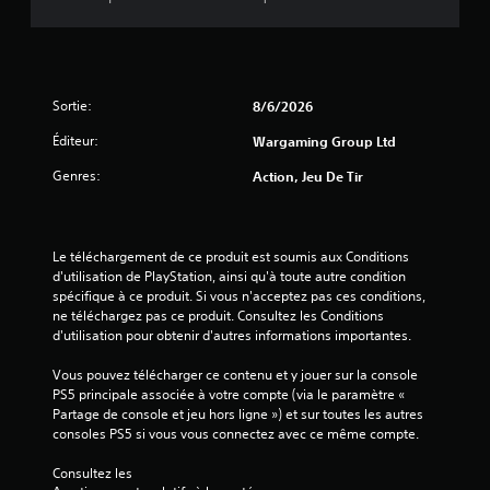
a
t
o
s
u
i
d
q
e
u
Sortie:
8/6/2026
s
e
i
)
Éditeur:
Wargaming Group Ltd
n
D
f
Genres:
Action, Jeu De Tir
e
o
s
r
o
m
p
a
Le téléchargement de ce produit est soumis aux Conditions 
t
t
d'utilisation de PlayStation, ainsi qu'à toute autre condition 
i
i
spécifique à ce produit. Si vous n'acceptez pas ces conditions, 
o
o
ne téléchargez pas ce produit. Consultez les Conditions 
n
n
d'utilisation pour obtenir d'autres informations importantes.
s
s
p
p
Vous pouvez télécharger ce contenu et y jouer sur la console 
e
a
PS5 principale associée à votre compte (via le paramètre « 
r
r
Partage de console et jeu hors ligne ») et sur toutes les autres 
m
t
consoles PS5 si vous vous connectez avec ce même compte.
e
i
t
c
Consultez les 
t
u