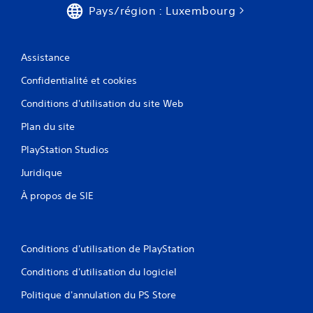
o
r
Pays/région : Luxembourg
u
a
s
f
s
f
Assistance
o
i
n
c
Confidentialité et cookies
t
h
p
a
Conditions d'utilisation du site Web
r
g
o
e
Plan du site
p
t
o
ê
PlayStation Studios
s
t
Juridique
é
e
e
h
À propos de SIE
s
a
.
u
t
e
I
(
Conditions d'utilisation de PlayStation
n
H
v
Conditions d'utilisation du logiciel
U
e
D
Politique d'annulation du PS Store
)
r
s