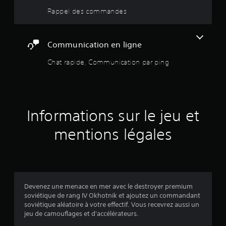
o
t
Rappel des commandes
u
p
s
r
p
o
o
Communication en ligne
p
u
o
v
Chat rapide, Communication par ping
s
e
é
z
e
i
s
n
.
d
Informations sur le jeu et
i
q
S
u
mentions légales
e
e
n
r
s
a
i
u
b
x
i
a
Devenez une menace en mer avec le destroyer premium
u
l
soviétique de rang IV Okhotnik et ajoutez un commandant
t
i
soviétique aléatoire à votre effectif. Vous recevrez aussi un
r
jeu de camouflages et d'accélérateurs.
t
e
é