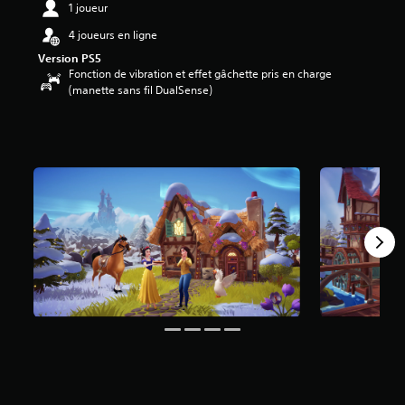
1 joueur
7
4 joueurs en ligne
é
Version PS5
t
Fonction de vibration et effet gâchette pris en charge
o
(manette sans fil DualSense)
i
l
e
s
s
u
r
5
(
3
5
a
v
i
s
)