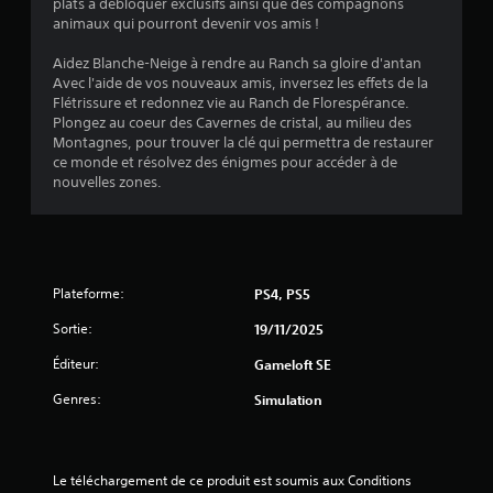
i
plats à débloquer exclusifs ainsi que des compagnons
animaux qui pourront devenir vos amis !
s
Aidez Blanche-Neige à rendre au Ranch sa gloire d'antan
)
Avec l'aide de vos nouveaux amis, inversez les effets de la
Flétrissure et redonnez vie au Ranch de Florespérance.
Plongez au coeur des Cavernes de cristal, au milieu des
Montagnes, pour trouver la clé qui permettra de restaurer
ce monde et résolvez des énigmes pour accéder à de
nouvelles zones.
Plateforme:
PS4, PS5
Sortie:
19/11/2025
Éditeur:
Gameloft SE
Genres:
Simulation
Le téléchargement de ce produit est soumis aux Conditions 