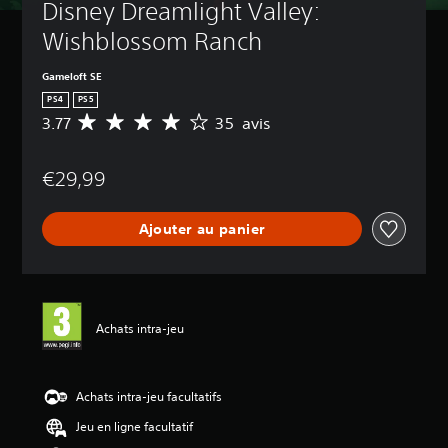
Disney Dreamlight Valley: 
Wishblossom Ranch
Gameloft SE
PS4
PS5
3.77
35 avis
M
o
y
€29,99
e
n
n
Ajouter au panier
e
d
e
s
a
v
Achats intra-jeu
i
s
:
Achats intra-jeu facultatifs
3
Jeu en ligne facultatif
.
7