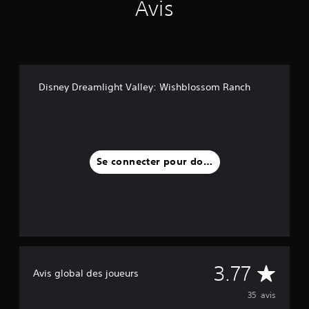
Avis
Disney Dreamlight Valley: Wishblossom Ranch
Se connecter pour donner un avis
M
3.77
Avis global des joueurs
o
35 avis