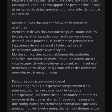
Pégase et partirez vers l'aventure à cheval aux confins des
e
Montagnes. Chaque cheval apporte sa personnalité unique
et ses capacités de jeu spéciales pour vous aider dans votre
s
exploration.
s
Montez sur vos chevaux et découvrez de nouvelles
aventures
u
Prenez soin de vos chevaux tous les jours : nourrissez-les,
brossez-les et caressez-les pour renforcer vos niveaux
r
d'amitié. Vous pouvez aussi entièrement personnaliser
l'apparence de votre cheval à l'aide d'options et
5
d'accessoires adaptés à votre style !
Montez sur vos chevaux et débloquez des aptitudes
(
spéciales. Vos nouvelles montures vous aideront aussi à
vous occuper de votre vallée en jardinant, en minant et en
3
nettoyant votre village, ce qui vous offrira des tonnes de
nouvelles expériences uniques.
5
Parcourez un vaste monde à cheval
Les Montagnes de Florespérance comprennent trois
nouveaux biomes à explorer, dont le Ranch de
a
Florespérance, une ferme rustique entourée de sommets
enneigés et de prairies alpines. Chaque biome présente
v
une configuration entièrement personnalisable que vous
pourrez modifier à votre guise, des items à fabriquer et des