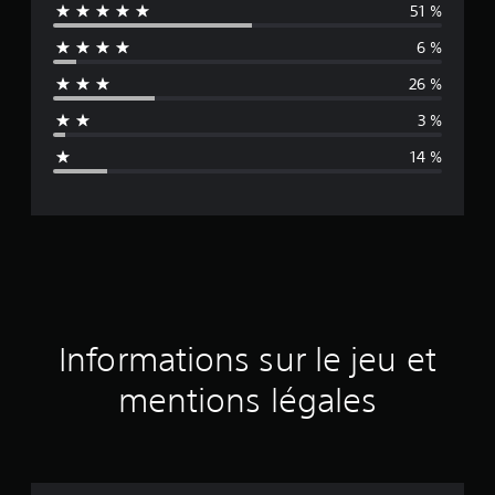
51 %
y
6 %
e
26 %
n
3 %
n
14 %
e
d
e
s
a
Informations sur le jeu et
v
mentions légales
i
s