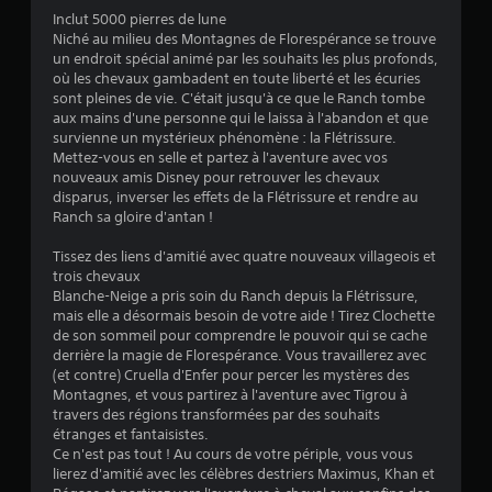
Inclut 5000 pierres de lune
Niché au milieu des Montagnes de Florespérance se trouve
:
un endroit spécial animé par les souhaits les plus profonds,
où les chevaux gambadent en toute liberté et les écuries
3
sont pleines de vie. C'était jusqu'à ce que le Ranch tombe
aux mains d'une personne qui le laissa à l'abandon et que
.
survienne un mystérieux phénomène : la Flétrissure.
Mettez-vous en selle et partez à l'aventure avec vos
7
nouveaux amis Disney pour retrouver les chevaux
disparus, inverser les effets de la Flétrissure et rendre au
7
Ranch sa gloire d'antan !
Tissez des liens d'amitié avec quatre nouveaux villageois et
trois chevaux
é
Blanche-Neige a pris soin du Ranch depuis la Flétrissure,
mais elle a désormais besoin de votre aide ! Tirez Clochette
t
de son sommeil pour comprendre le pouvoir qui se cache
derrière la magie de Florespérance. Vous travaillerez avec
o
(et contre) Cruella d'Enfer pour percer les mystères des
Montagnes, et vous partirez à l'aventure avec Tigrou à
travers des régions transformées par des souhaits
i
étranges et fantaisistes.
Ce n'est pas tout ! Au cours de votre périple, vous vous
l
lierez d'amitié avec les célèbres destriers Maximus, Khan et