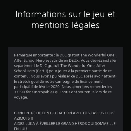
s
a
Informations sur le jeu et
v
mentions légales
i
s
Remarque importante : le DLC gratuit The Wonderful One:
After School Hero est scindé en DEUX. Vous devrez installer
:
séparément le DLC gratuit The Wonderful One: After
School Hero (Part 1) pour jouer à la première partie de ce
4
contenu. Nous avons pu réaliser ce DLC après avoir atteint
le stretch goal de notre campagne de financement
.
participatif de février 2020. Nous aimerions remercier les
33 199 fans incroyables qui nous ont soutenus lors de ce
8
voyage.
4
CONCENTRÉ DE FUN ET D'ACTION AVEC DES LASERS TOUS
AZIMUTS !!
AIDEZ LUKA À ÉVEILLER LE GRAND HÉROS QUI SOMMEILLE
é
EN LUI !