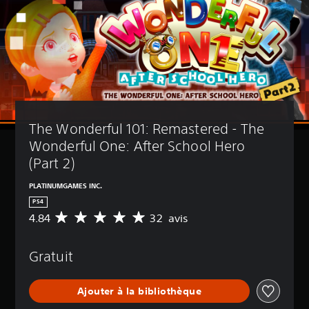
The Wonderful 101: Remastered - The 
Wonderful One: After School Hero 
(Part 2)
PLATINUMGAMES INC.
PS4
4.84
32 avis
M
o
y
Gratuit
e
n
n
Ajouter à la bibliothèque
e
d