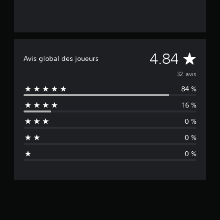
M
4.84
Avis global des joueurs
o
32 avis
84 %
y
16 %
e
0 %
n
0 %
n
0 %
e
d
e