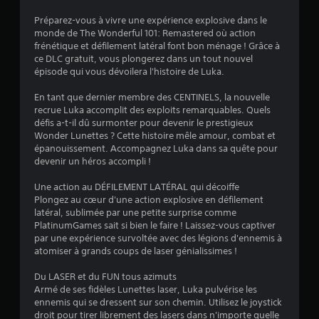
t
Préparez-vous à vivre une expérience explosive dans le
monde de The Wonderful 101: Remastered où action
o
frénétique et défilement latéral font bon ménage ! Grâce à
ce DLC gratuit, vous plongerez dans un tout nouvel
épisode qui vous dévoilera l'histoire de Luka.
i
En tant que dernier membre des CENTINELS, la nouvelle
l
recrue Luka accomplit des exploits remarquables. Quels
défis a-t-il dû surmonter pour devenir le prestigieux
e
Wonder Lunettes ? Cette histoire mêle amour, combat et
épanouissement. Accompagnez Luka dans sa quête pour
s
devenir un héros accompli !
s
Une action au DÉFILEMENT LATÉRAL qui décoiffe
Plongez au cœur d'une action explosive en défilement
u
latéral, sublimée par une petite surprise comme
PlatinumGames sait si bien le faire ! Laissez-vous captiver
r
par une expérience survoltée avec des légions d'ennemis à
atomiser à grands coups de laser génialissimes !
5
Du LASER et du FUN tous azimuts
(
Armé de ses fidèles Lunettes laser, Luka pulvérise les
ennemis qui se dressent sur son chemin. Utilisez le joystick
3
droit pour tirer librement des lasers dans n'importe quelle