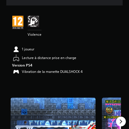
e
s
a
v
i
s
Violence
:
4
1 joueur
.
8
Lecture à distance prise en charge
4
Version PS4
é
Vibration de la manette DUALSHOCK 4
t
o
i
l
e
s
s
u
r
5
(