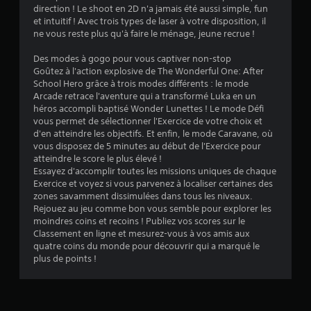
direction ! Le shoot en 2D n'a jamais été aussi simple, fun
2
et intuitif ! Avec trois types de laser à votre disposition, il
ne vous reste plus qu'à faire le ménage, jeune recrue !
Des modes à gogo pour vous captiver non-stop
a
Goûtez à l'action explosive de The Wonderful One: After
School Hero grâce à trois modes différents : le mode
v
Arcade retrace l'aventure qui a transformé Luka en un
héros accompli baptisé Wonder Lunettes ! Le mode Défi
i
vous permet de sélectionner l'Exercice de votre choix et
d'en atteindre les objectifs. Et enfin, le mode Caravane, où
s
vous disposez de 5 minutes au début de l'Exercice pour
atteindre le score le plus élevé !
)
Essayez d'accomplir toutes les missions uniques de chaque
Exercice et voyez si vous parvenez à localiser certaines des
zones savamment dissimulées dans tous les niveaux.
Rejouez au jeu comme bon vous semble pour explorer les
moindres coins et recoins ! Publiez vos scores sur le
Classement en ligne et mesurez-vous à vos amis aux
quatre coins du monde pour découvrir qui a marqué le
plus de points !