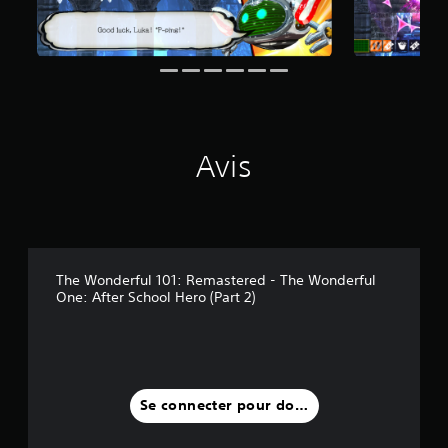
3
2
a
v
i
s
)
Avis
The Wonderful 101: Remastered - The Wonderful
One: After School Hero (Part 2)
Se connecter pour donner un avis