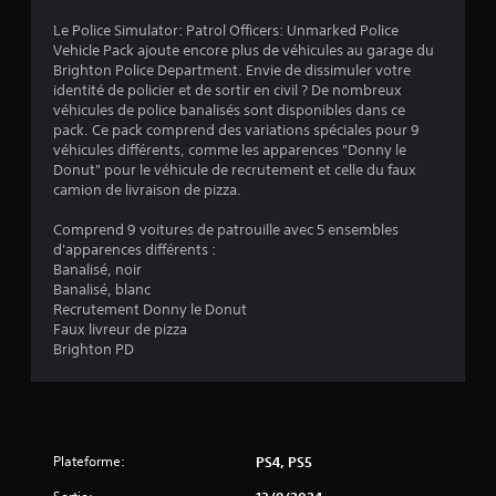
e
n
v
r
s
Le Police Simulator: Patrol Officers: Unmarked Police
c
é
d
Vehicle Pack ajoute encore plus de véhicules au garage du
i
i
u
g
Brighton Police Department. Envie de dissimuler votre
p
j
l
identité de policier et de sortir en civil ? De nombreux
a
s
e
a
véhicules de police banalisés sont disponibles dans ce
u
u
b
pack. Ce pack comprend des variations spéciales pour 9
x
)
à
véhicules différents, comme les apparences "Donny le
l
d
t
Donut" pour le véhicule de recrutement et celle du faux
e
u
o
camion de livraison de pizza.
j
d
u
e
e
t
Comprend 9 voitures de patrouille avec 5 ensembles
u
s
m
d'apparences différents :
s
o
j
Banalisé, noir
o
m
o
Banalisé, blanc
n
e
y
Recrutement Donny le Donut
t
n
s
Faux livreur de pizza
s
t
Brighton PD
t
o
.
i
u
s
c
R
-
k
t
a
s
i
p
(
Plateforme:
PS4, PS5
t
p
B
r