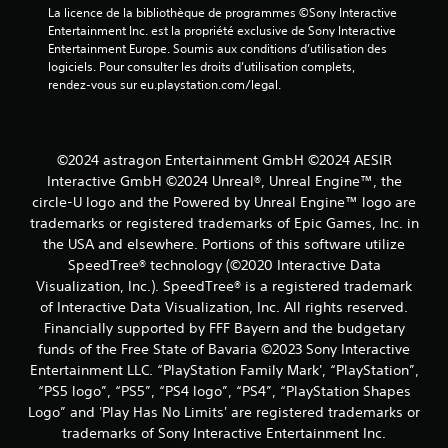
a
La licence de la bibliothèque de programmes ©Sony Interactive 
s
n
Entertainment Inc. est la propriété exclusive de Sony Interactive 
u
t
Entertainment Europe. Soumis aux conditions d’utilisation des 
l
d
logiciels. Pour consulter les droits d’utilisation complets, 
t
e
rendez-vous sur eu.playstation.com/legal.
e
r
r
é
l
g
e
l
t
©2024 astragon Entertainment GmbH ©2024 AESIR
e
u
Interactive GmbH ©2024 Unreal®, Unreal Engine™, the
r
t
circle-U logo and the Powered by Unreal Engine™ logo are
l
o
trade­marks or registered trademarks of Epic Games, Inc. in
a
r
the USA and elsewhere. Portions of this software utilize
s
i
e
SpeedTree® technology (©2020 Interactive Data
e
n
l
Visualization, Inc.). SpeedTree® is a registered trademark
s
d
of Interactive Data Visualization, Inc. All rights reserved.
i
u
Financially supported by FFF Bayern and the budgetary
b
g
funds of the Free State of Bavaria ©2023 Sony Interactive
i
a
Entertainment LLC. “PlayStation Family Mark', “PlayStation”,
l
m
i
“PS5 logo”, “PS5”, “PS4 logo”, “PS4”, “PlayStation Shapes
e
t
p
Logo” and 'Play Has No Limits' are registered trademarks or
é
l
trademarks of Sony Interactive Entertainment Inc.
v
a