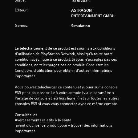
Sortie:
13/8/2024
e
a
é
l
s
Éditeur:
s
ASTRAGON
s
i
.
ENTERTAINMENT GMBH
t
q
Genres:
Simulation
u
u
t
e
o
)
r
D
Le téléchargement de ce produit est soumis aux Conditions 
i
e
d'utilisation de PlayStation Network, ainsi qu'à toute autre 
e
s
condition spécifique à ce produit. Si vous n'acceptez pas ces 
l
o
conditions, ne téléchargez pas ce produit. Consultez les 
p
Conditions d'utilisation pour obtenir d'autres informations 
V
t
importantes.
o
i
u
o
Vous pouvez télécharger ce contenu et y jouer sur la console 
s
n
PS5 principale associée à votre compte (via le paramètre « 
p
s
Partage de console et jeu hors ligne ») et sur toutes les autres 
o
p
consoles PS5 si vous vous connectez avec ce même compte.
u
e
v
r
Consultez les 
e
m
Avertissements relatifs à la santé
z
e
 avant d'utiliser ce produit pour y trouver des informations 
c
t
importantes.
o
t
n