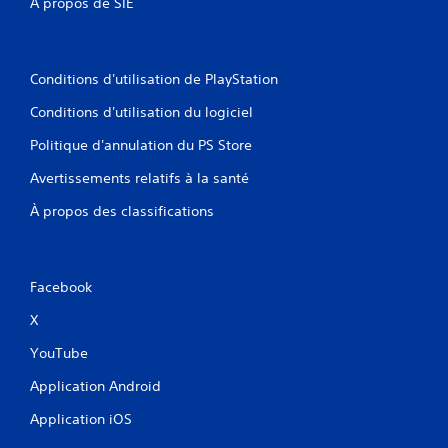
s
À propos de SIE
s
i
e
o
d
n
u
Conditions d'utilisation de PlayStation
r
j
é
Conditions d'utilisation du logiciel
e
g
u
l
Politique d'annulation du PS Store
V
a
o
Avertissements relatifs à la santé
b
u
l
À propos des classifications
s
e
p
d
o
e
u
s
v
Facebook
j
e
z
X
o
m
y
YouTube
e
s
t
t
Application Android
t
i
r
Application iOS
c
e
k
l