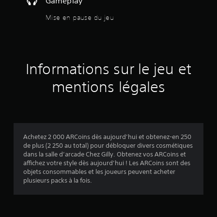
Gameplay
)
D
Mise en pause du jeu
e
s
o
p
t
Informations sur le jeu et
i
o
mentions légales
n
s
p
e
r
m
e
Achetez 2 000 ARCoins dès aujourd’hui et obtenez-en 250
t
de plus (2 250 au total) pour débloquer divers cosmétiques
t
dans la salle d’arcade Chez Gilly. Obtenez vos ARCoins et
a
affichez votre style dès aujourd’hui ! Les ARCoins sont des
n
objets consommables et les joueurs peuvent acheter
t
plusieurs packs à la fois.
d
'
i
n