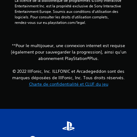
La licence de la bibliothèque de programmes ©Sony Interactive 
t
Entertainment Inc. est la propriété exclusive de Sony Interactive 
p
Entertainment Europe. Soumis aux conditions d’utilisation des 
r
logiciels. Pour consulter les droits d’utilisation complets, 
o
rendez-vous sur eu.playstation.com/legal.
p
o
s
é
**Pour le multijoueur, une connexion internet est requise
e
(également pour sauvegarder la progression), ainsi qu’un
s
abonnement PlayStation®Plus.
.
© 2022 IllFonic, Inc. ILLFONIC et Arcadegeddon sont des
J
marques déposées de IllFonic, Inc. Tous droits réservés.
o
Charte de confidentialité et CLUF du jeu
u
a
b
l
e
s
a
n
s