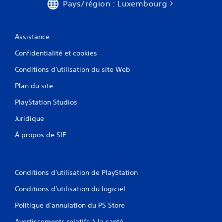
Pays/région : Luxembourg
a
v
o
Assistance
i
r
Confidentialité et cookies
à
a
Conditions d'utilisation du site Web
p
Plan du site
p
u
PlayStation Studios
y
e
Juridique
r
À propos de SIE
s
i
m
u
Conditions d'utilisation de PlayStation
l
t
Conditions d'utilisation du logiciel
a
Politique d'annulation du PS Store
n
é
Avertissements relatifs à la santé