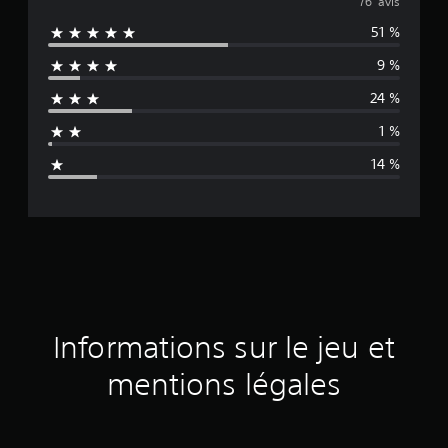
o
76 avis
51 %
y
9 %
e
24 %
n
1 %
n
14 %
e
d
e
s
a
Informations sur le jeu et
v
mentions légales
i