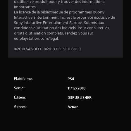
d'utiliser ce produit pour y trouver des informations
importantes.
e
La licence de la bibliothèque de programmes ©Sony
Interactive Entertainment Inc. est la propriété exclusive de
s
Sony Interactive Entertainment Europe. Soumis aux
conditions d’utilisation des logiciels. Pour consulter les
s
droits d’utilisation complets, rendez-vous sur
eu.playstation.com/legal.
u
©2018 SANDLOT ©2018 D3 PUBLISHER
r
5
(
Plateforme:
PS4
7
Sortie:
11/12/2018
6
Éditeur:
D3PUBLISHER
Genres:
Action
a
v