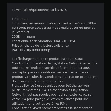
s
Le véhicule réquisitionné par les civils.
:
1-2 joueurs
2-4 joueurs en réseau - L'abonnement à PlayStation®Plus
3
est requis pour accéder au mode multijoueur en ligne du
jeu complet
.
20GB minimum
Fonctionnalité de vibration DUALSHOCK®4
8
Prise en charge de la lecture à distance
PAL HD 720p,1080i,1080p
2
Le téléchargement de ce produit est soumis aux
Conditions d'utilisation de PlayStation Network, ainsi qu'à
toute autre condition spécifique à ce produit. Si vous
é
n'acceptez pas ces conditions, ne téléchargez pas ce
produit. Consultez les Conditions d'utilisation pour obtenir
t
d'autres informations importantes.
Frais de licence à usage unique pour télécharger vers
o
plusieurs systèmes PS4. La connexion à PlayStation
Network n'est pas requise pour utiliser cette licence sur
votre PS4 principale ; elle l'est en revanche pour une
i
utilisation sur d'autres systèmes PS4.
Consultez les "Avertissements relatifs à la santé" avant
l