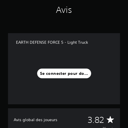
7
Avis
6
a
v
i
s
)
EARTH DEFENSE FORCE 5 - Light Truck
Se connecter pour donner un avis
M
3.82
Avis global des joueurs