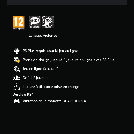
e
s
a
v
i
s
Langue, Violence
:
3
PS Plus requis pour le jeu en ligne
.
8
Prend en charge jusqu'à 4 joueurs en ligne avec PS Plus
2
Jeu en ligne facultatif
é
De 1 à 2 joueurs
t
o
Lecture à distance prise en charge
i
Version PS4
l
e
Vibration de la manette DUALSHOCK 4
s
s
u
r
5
(