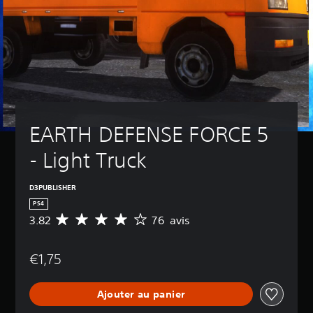
EARTH DEFENSE FORCE 5 
- Light Truck
D3PUBLISHER
PS4
3.82
76 avis
M
o
y
€1,75
e
n
n
Ajouter au panier
e
d