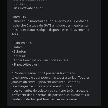
- Bottes de Torii
e
- Tissu/cravate de Torii
s
Souvenirs
Ramenez un morceau de Torii avec vous au Centre de
s
recherche Cascade du GATE ainsi que des meubles sur
mesure et d'autres objets disponibles exclusivement à
u
Torii :
r
- Banc en bois
- Tatami
5
- Zabuton
- Kotatsu
(
- Apparition d'un nouveau poisson rare
- Et peut-être plus !
7
* L'hôte du serveur doit posséder le contenu
2
téléchargeable pour pouvoir accéder à ce lieu. Tous les
joueurs du serveur peuvent accéder au contenu
téléchargeable, qu'ils le possèdent ou non.
* Les variantes de poisson du contenu téléchargeable
a
s'affichent dans le recueil de poissons uniquement si le
contenu téléchargeable est activé sur le serveur.
v