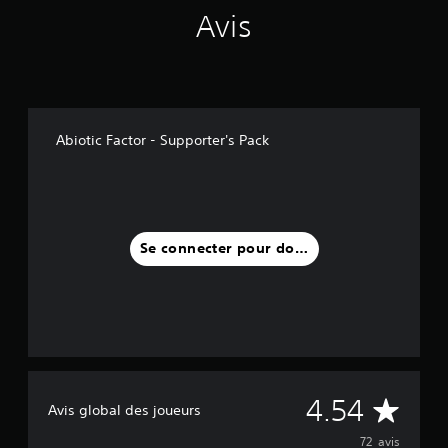
Avis
Abiotic Factor - Supporter's Pack
Se connecter pour donner un avis
M
4.54
Avis global des joueurs
o
72 avis