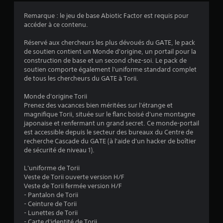
Remarque : le jeu de base Abiotic Factor est requis pour
accéder à ce contenu.
:
Réservé aux chercheurs les plus dévoués du GATE, le pack
4
de soutien contient un Monde d'origine, un portail pour la
construction de base et un second chez-soi. Le pack de
.
soutien comporte également l'uniforme standard complet
de tous les chercheurs du GATE à Torii.
5
Monde d'origine Torii
4
Prenez des vacances bien méritées sur l'étrange et
magnifique Torii, située sur le flanc boisé d'une montagne
japonaise et renfermant un grand secret. Ce monde-portail
est accessible depuis le secteur des bureaux du Centre de
é
recherche Cascade du GATE (à l'aide d'un hacker de boîtier
de sécurité de niveau 1).
t
L'uniforme de Torii
o
Veste de Torii ouverte version H/F
Veste de Torii fermée version H/F
- Pantalon de Torii
i
- Ceinture de Torii
- Lunettes de Torii
l
- Carte d'identité de Torii