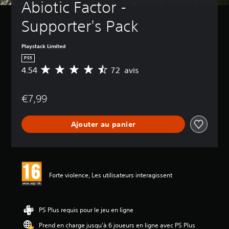
Abiotic Factor - 
Supporter's Pack
Playstack Limited
PS5
4.54
72 avis
M
o
y
€7,99
e
n
n
Ajouter au panier
e
d
e
s
a
v
Forte violence, Les utilisateurs interagissent
i
s
:
PS Plus requis pour le jeu en ligne
4
Prend en charge jusqu'à 6 joueurs en ligne avec PS Plus
.