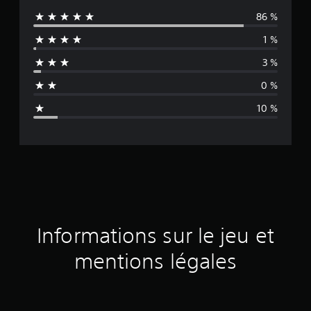
86 %
y
1 %
e
3 %
n
0 %
n
10 %
e
d
e
s
a
Informations sur le jeu et
v
mentions légales
i
s