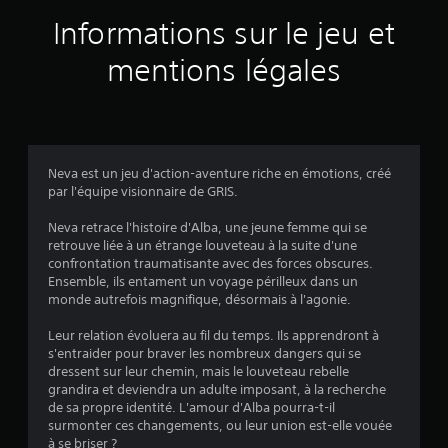
a
Informations sur le jeu et
v
mentions légales
i
s
Neva est un jeu d'action-aventure riche en émotions, créé
par l'équipe visionnaire de GRIS.
:
Neva retrace l'histoire d'Alba, une jeune femme qui se
4
retrouve liée à un étrange louveteau à la suite d'une
confrontation traumatisante avec des forces obscures.
.
Ensemble, ils entament un voyage périlleux dans un
monde autrefois magnifique, désormais à l'agonie.
6
Leur relation évoluera au fil du temps. Ils apprendront à
1
s'entraider pour braver les nombreux dangers qui se
dressent sur leur chemin, mais le louveteau rebelle
grandira et deviendra un adulte imposant, à la recherche
de sa propre identité. L'amour d'Alba pourra-t-il
é
surmonter ces changements, ou leur union est-elle vouée
à se briser ?