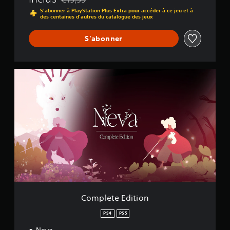
Remise par rapport au prix d'origine de €19,99
S'abonner à PlayStation Plus Extra pour accéder à ce jeu et à
des centaines d'autres du catalogue des jeux
S'abonner
C
o
m
p
l
e
t
e
E
d
i
t
i
o
Complete Edition
n
PS4
PS5
Neva