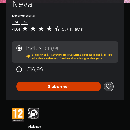
Neva
Devolver Digital
PS4
PS5
4.61
5,7 K avis
M
o
y
e
Inclus
€19,99
n
Remise par rapport au prix d'origine de €19,
S'abonner à PlayStation Plus Extra pour accéder à ce jeu
n
et à des centaines d'autres du catalogue des jeux
e
d
€19,99
e
s
a
S'abonner
v
i
s
:
4
.
6
Violence
1