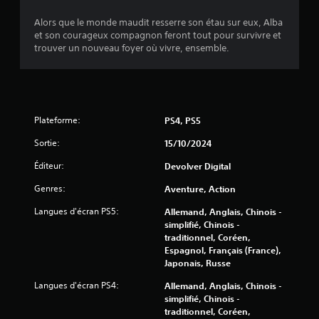
t
Alors que le monde maudit resserre son étau sur eux, Alba
o
et son courageux compagnon feront tout pour survivre et
trouver un nouveau foyer où vivre, ensemble.
i
l
e
Plateforme:
PS4, PS5
s
Sortie:
15/10/2024
Éditeur:
Devolver Digital
s
Genres:
Aventure, Action
u
Langues d'écran PS5:
Allemand, Anglais, Chinois -
r
simplifié, Chinois -
traditionnel, Coréen,
5
Espagnol, Français (France),
Japonais, Russe
(
Langues d'écran PS4:
Allemand, Anglais, Chinois -
5
simplifié, Chinois -
traditionnel, Coréen,