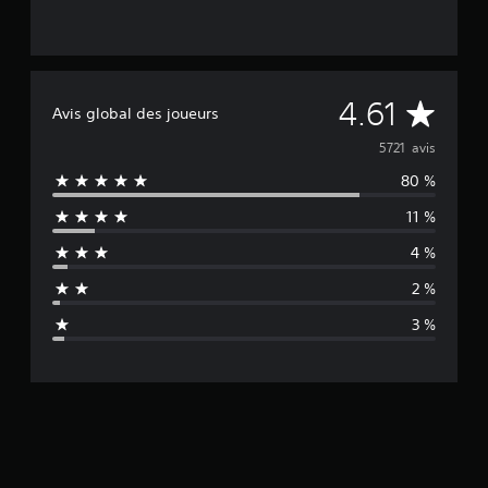
M
4.61
Avis global des joueurs
o
5721 avis
80 %
y
11 %
e
4 %
n
2 %
n
3 %
e
d
e
s