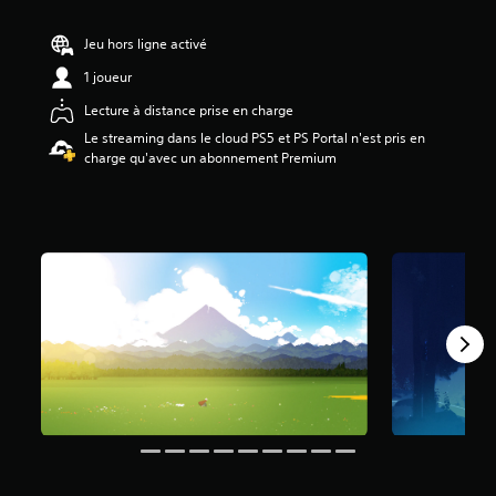
é
Jeu hors ligne activé
t
o
1 joueur
i
Lecture à distance prise en charge
l
e
Le streaming dans le cloud PS5 et PS Portal n'est pris en
s
charge qu'avec un abonnement Premium
s
u
r
5
(
5
,
7
K
a
v
i
s
)