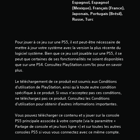
Espagnol, Espagnol
7
(Mexique), Français (France),
Japonais, Portugais (Brésil),
2
Russe, Turc
1
Pour jouer à ce jeu sur une PS5, il est peut-être nécessaire de 
mettre à jour votre système avec la version la plus récente du 
a
logiciel système. Bien que ce jeu soit jouable sur une PS5, il se 
peut que certaines de ses fonctionnalités ne soient disponibles 
v
que sur une PS4. Consultez PlayStation.com/bc pour en savoir 
plus.
i
Le téléchargement de ce produit est soumis aux Conditions 
s
d'utilisation de PlayStation, ainsi qu'à toute autre condition 
spécifique à ce produit. Si vous n'acceptez pas ces conditions, 
)
ne téléchargez pas ce produit. Consultez les Conditions 
d'utilisation pour obtenir d'autres informations importantes.
Vous pouvez télécharger ce contenu et y jouer sur la console 
PS5 principale associée à votre compte (via le paramètre « 
Partage de console et jeu hors ligne ») et sur toutes les autres 
consoles PS5 si vous vous connectez avec ce même compte.