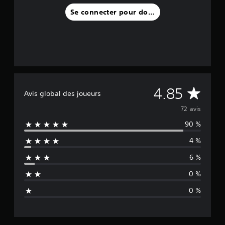
Se connecter pour donner un avis
a
v
i
s
)
M
4.85
Avis global des joueurs
o
72 avis
90 %
y
4 %
e
6 %
n
0 %
n
0 %
e
d