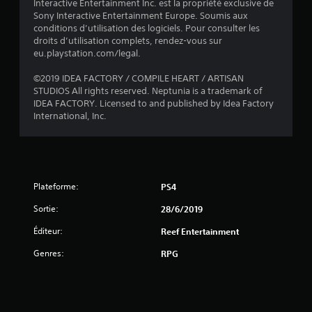
Interactive Entertainment Inc. est la propriété exclusive de
Sony Interactive Entertainment Europe. Soumis aux
conditions d’utilisation des logiciels. Pour consulter les
é
droits d’utilisation complets, rendez-vous sur
eu.playstation.com/legal.
t
©2019 IDEA FACTORY / COMPILE HEART / ARTISAN
o
STUDIOS All rights reserved. Neptunia is a trademark of
IDEA FACTORY. Licensed to and published by Idea Factory
International, Inc.
i
l
e
Plateforme:
PS4
s
Sortie:
28/6/2019
s
Éditeur:
Reef Entertainment
u
Genres:
RPG
r
5