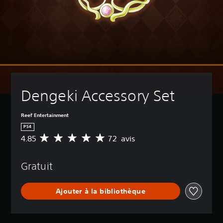
Dengeki Accessory Set
Reef Entertainment
PS4
4.85
72 avis
M
o
y
Gratuit
e
n
n
Ajouter à la bibliothèque
e
d
e
s