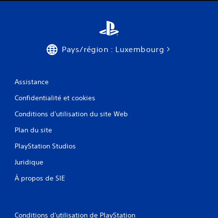
(
7
2
Pays/région : Luxembourg
a
Assistance
v
Confidentialité et cookies
Conditions d'utilisation du site Web
i
Plan du site
s
PlayStation Studios
)
Juridique
À propos de SIE
Conditions d'utilisation de PlayStation