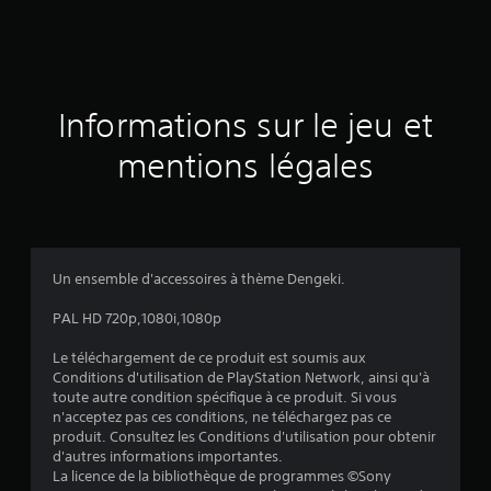
e
s
a
Informations sur le jeu et
v
mentions légales
i
s
Un ensemble d'accessoires à thème Dengeki.
:
PAL HD 720p,1080i,1080p
4
Le téléchargement de ce produit est soumis aux
Conditions d'utilisation de PlayStation Network, ainsi qu'à
.
toute autre condition spécifique à ce produit. Si vous
n'acceptez pas ces conditions, ne téléchargez pas ce
8
produit. Consultez les Conditions d'utilisation pour obtenir
d'autres informations importantes.
5
La licence de la bibliothèque de programmes ©Sony