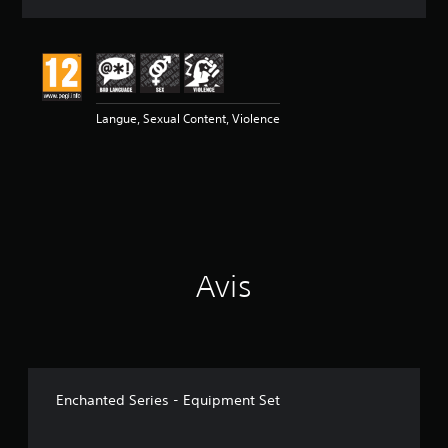
e
s
a
v
i
s
Langue, Sexual Content, Violence
:
5
é
t
o
i
l
Avis
e
s
s
u
r
5
(
Enchanted Series - Equipment Set
4
a