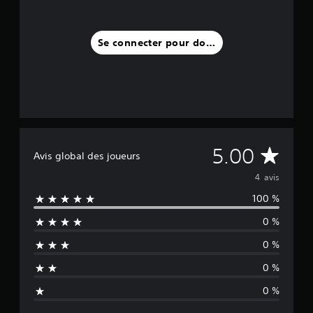
v
i
s
Se connecter pour donner un avis
)
M
5.00
Avis global des joueurs
o
4 avis
100 %
y
0 %
e
0 %
n
0 %
n
0 %
e