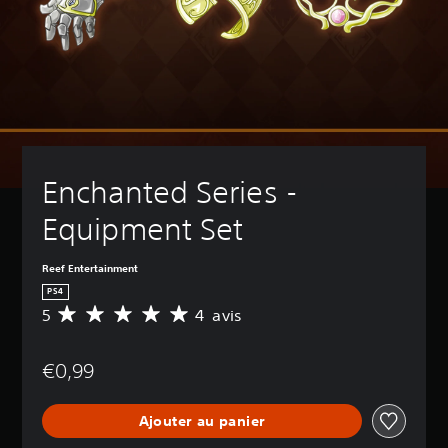
Enchanted Series - 
Equipment Set
Reef Entertainment
PS4
5
4 avis
M
o
y
€0,99
e
n
n
Ajouter au panier
e
d