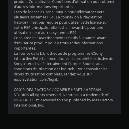
produit. Consultez les Conditions d'utilisation pour obtenir
t
d'autres informations importantes.
Frais de licence à usage unique pour télécharger vers
o
plusieurs systèmes PS4. La connexion à PlayStation
Network n'est pas requise pour utiliser cette licence sur
i
votre PS4 principale ; elle l'est en revanche pour une
utilisation sur d'autres systèmes PS4.
l
Consultez les "Avertissements relatifs à la santé" avant
d'utiliser ce produit pour y trouver des informations
e
importantes.
La licence de la bibliothèque de programmes ©Sony
Interactive Entertainment Inc. est la propriété exclusive de
s
Sony Interactive Entertainment Europe. Soumis aux
conditions d’utilisation des logiciels. Pour consulter les
s
droits d’utilisation complets, rendez-vous sur
eu.playstation.com/legal.
u
©2019 IDEA FACTORY / COMPILE HEART / ARTISAN
r
STUDIOS All rights reserved. Neptunia is a trademark of
IDEA FACTORY. Licensed to and published by Idea Factory
5
International, Inc.
(
4