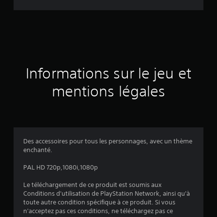
d
e
s
a
Informations sur le jeu et
v
mentions légales
i
s
Des accessoires pour tous les personnages, avec un thème
enchanté.
:
PAL HD 720p,1080i,1080p
5
Le téléchargement de ce produit est soumis aux
Conditions d'utilisation de PlayStation Network, ainsi qu'à
toute autre condition spécifique à ce produit. Si vous
é
n'acceptez pas ces conditions, ne téléchargez pas ce