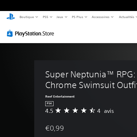
Boutique
PS5
Jeux
PS Plus
Accessoires
Actualités
Super Neptunia™ RPG:
Chrome Swimsuit Outfi
Reef Entertainment
PS4
4.5
4 avis
M
o
y
€0,99
e
n