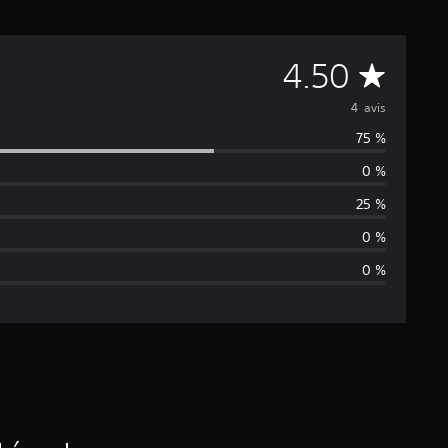
M
4.50
o
4 avis
75 %
y
0 %
e
25 %
n
0 %
0 %
n
e
d
e