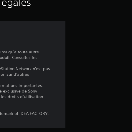
s
légales
a
v
i
s
insi qu'à toute autre
oduit. Consultez les
yStation Network n'est pas
:
ion sur d'autres
4
formations importantes.
é exclusive de Sony
les droits d’utilisation
.
5
ademark of IDEA FACTORY.