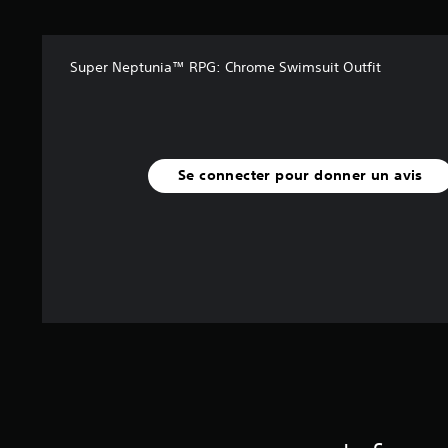
r
5
(
Super Neptunia™ RPG: Chrome Swimsuit Outfit
4
a
v
i
s
Se connecter pour donner un avis
)