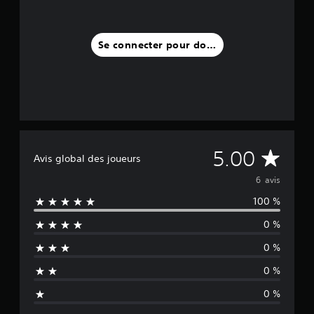
i
s
)
Se connecter pour donner un avis
M
5.00
Avis global des joueurs
o
6 avis
100 %
y
0 %
e
0 %
n
0 %
n
0 %
e