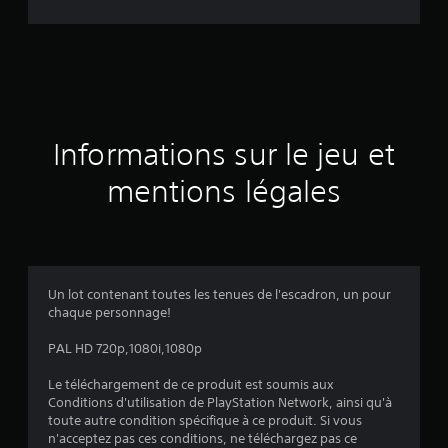
d
e
s
a
Informations sur le jeu et
v
mentions légales
i
s
Un lot contenant toutes les tenues de l'escadron, un pour
chaque personnage!
:
PAL HD 720p,1080i,1080p
5
Le téléchargement de ce produit est soumis aux
Conditions d'utilisation de PlayStation Network, ainsi qu'à
toute autre condition spécifique à ce produit. Si vous
é
n'acceptez pas ces conditions, ne téléchargez pas ce