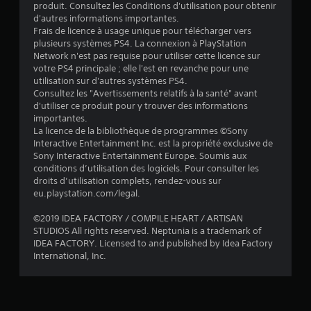
produit. Consultez les Conditions d'utilisation pour obtenir
t
d'autres informations importantes.
Frais de licence à usage unique pour télécharger vers
o
plusieurs systèmes PS4. La connexion à PlayStation
Network n'est pas requise pour utiliser cette licence sur
i
votre PS4 principale ; elle l'est en revanche pour une
utilisation sur d'autres systèmes PS4.
l
Consultez les "Avertissements relatifs à la santé" avant
d'utiliser ce produit pour y trouver des informations
e
importantes.
La licence de la bibliothèque de programmes ©Sony
Interactive Entertainment Inc. est la propriété exclusive de
s
Sony Interactive Entertainment Europe. Soumis aux
conditions d’utilisation des logiciels. Pour consulter les
s
droits d’utilisation complets, rendez-vous sur
eu.playstation.com/legal.
u
©2019 IDEA FACTORY / COMPILE HEART / ARTISAN
r
STUDIOS All rights reserved. Neptunia is a trademark of
IDEA FACTORY. Licensed to and published by Idea Factory
5
International, Inc.
(
6