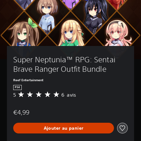
Super Neptunia™ RPG: Sentai 
Brave Ranger Outfit Bundle
Reef Entertainment
PS4
5
6 avis
M
o
y
€4,99
e
n
n
Ajouter au panier
e
d
e