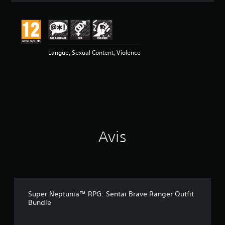
s
a
v
i
s
Langue, Sexual Content, Violence
:
5
é
t
o
i
l
Avis
e
s
s
u
r
5
(
Super Neptunia™ RPG: Sentai Brave Ranger Outfit
6
Bundle
a
v