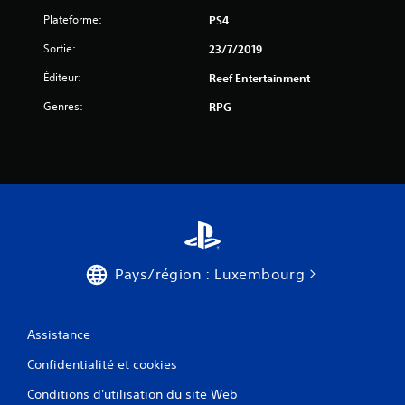
Plateforme:
PS4
Sortie:
23/7/2019
a
Éditeur:
Reef Entertainment
v
Genres:
RPG
i
s
)
Pays/région : Luxembourg
Assistance
Confidentialité et cookies
Conditions d'utilisation du site Web