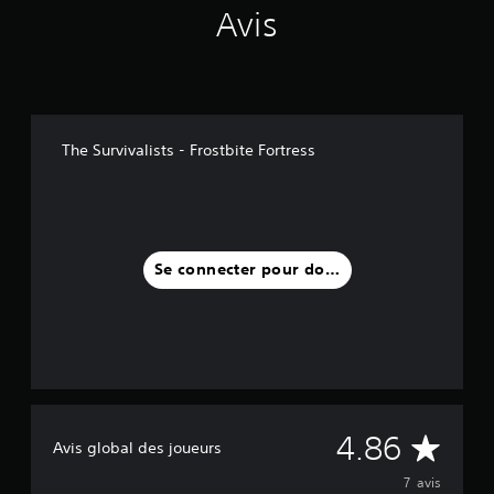
Avis
The Survivalists - Frostbite Fortress
Se connecter pour donner un avis
M
4.86
Avis global des joueurs
o
7 avis