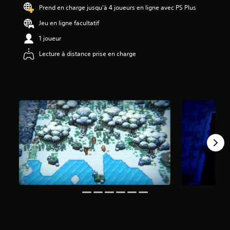
8
Prend en charge jusqu'à 4 joueurs en ligne avec PS Plus
6
Jeu en ligne facultatif
é
1 joueur
t
o
Lecture à distance prise en charge
i
l
e
s
s
u
r
5
(
7
a
v
i
s
)