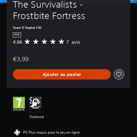
The Survivalists - 
Frostbite Fortress
Team 17 Digital LTD
PS4
4.86
7 avis
M
o
y
€3,99
e
n
n
Ajouter au panier
e
d
e
s
a
v
i
s
Violence
:
4
PS Plus requis pour le jeu en ligne
.