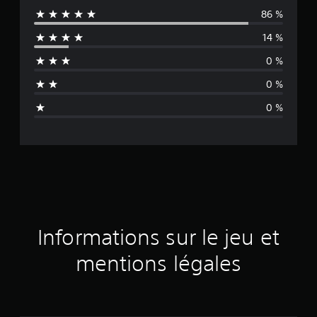
86 %
y
14 %
e
0 %
n
0 %
n
0 %
e
d
e
s
a
Informations sur le jeu et
v
mentions légales
i
s