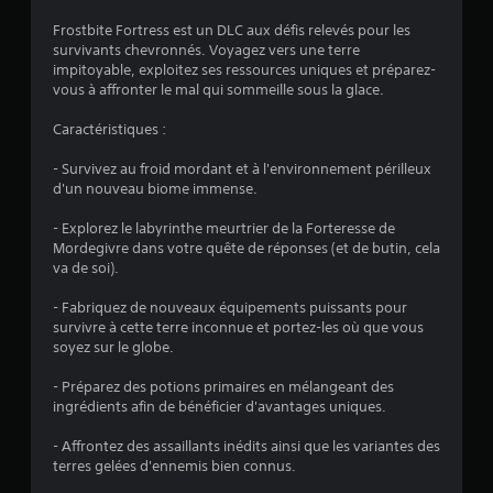
Frostbite Fortress est un DLC aux défis relevés pour les
survivants chevronnés. Voyagez vers une terre
:
impitoyable, exploitez ses ressources uniques et préparez-
vous à affronter le mal qui sommeille sous la glace.
4
Caractéristiques :
.
- Survivez au froid mordant et à l'environnement périlleux
8
d'un nouveau biome immense.
6
- Explorez le labyrinthe meurtrier de la Forteresse de
Mordegivre dans votre quête de réponses (et de butin, cela
va de soi).
é
- Fabriquez de nouveaux équipements puissants pour
survivre à cette terre inconnue et portez-les où que vous
t
soyez sur le globe.
o
- Préparez des potions primaires en mélangeant des
ingrédients afin de bénéficier d'avantages uniques.
i
- Affrontez des assaillants inédits ainsi que les variantes des
terres gelées d'ennemis bien connus.
l