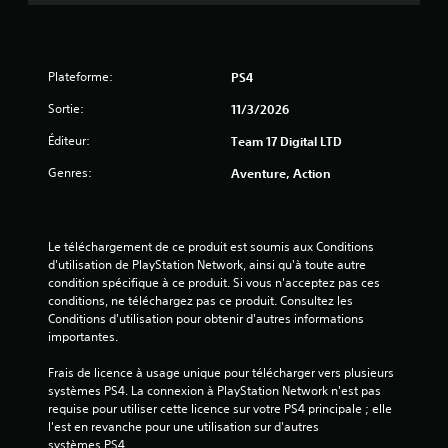
e
s
Plateforme:
PS4
s
Sortie:
11/3/2026
u
Éditeur:
Team 17 Digital LTD
r
Genres:
Aventure, Action
5
(
Le téléchargement de ce produit est soumis aux Conditions 
d'utilisation de PlayStation Network, ainsi qu'à toute autre 
7
condition spécifique à ce produit. Si vous n'acceptez pas ces 
conditions, ne téléchargez pas ce produit. Consultez les 
Conditions d'utilisation pour obtenir d'autres informations 
importantes.
a
Frais de licence à usage unique pour télécharger vers plusieurs 
v
systèmes PS4. La connexion à PlayStation Network n'est pas 
requise pour utiliser cette licence sur votre PS4 principale ; elle 
i
l'est en revanche pour une utilisation sur d'autres 
systèmes PS4.