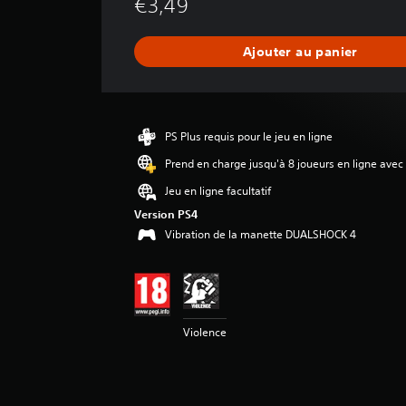
€3,49
e
n
n
Ajouter au panier
e
d
e
s
a
PS Plus requis pour le jeu en ligne
v
i
Prend en charge jusqu'à 8 joueurs en ligne avec
s
Jeu en ligne facultatif
:
Version PS4
4
Vibration de la manette DUALSHOCK 4
.
7
5
é
Violence
t
o
i
l
e