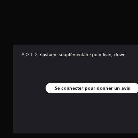
s
s
u
r
5
(
1
6
A.O.T. 2: Costume supplémentaire pour Jean, clown
a
v
i
s
)
Se connecter pour donner un avis