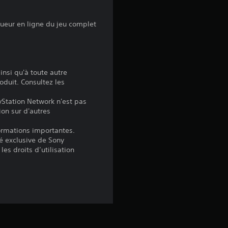
.
7
oueur en ligne du jeu complet
5
insi qu'à toute autre
é
oduit. Consultez les
yStation Network n'est pas
t
ion sur d'autres
o
formations importantes.
é exclusive de Sony
i
les droits d’utilisation
l
e
s