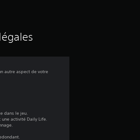
d
e
s
légales
a
v
un autre aspect de votre
i
s
:
e dans le jeu.
ne activité Daily Life.
4
nnage.
redondant.