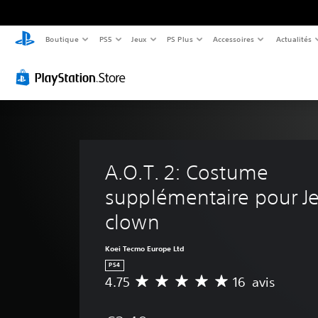
Boutique
PS5
Jeux
PS Plus
Accessoires
Actualités
A.O.T. 2: Costume 
supplémentaire pour Je
clown
Koei Tecmo Europe Ltd
PS4
4.75
16 avis
M
o
y