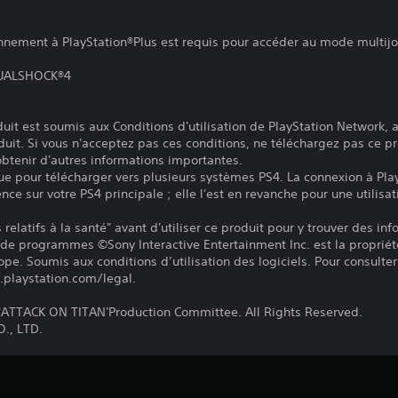
onnement à PlayStation®Plus est requis pour accéder au mode multij
 DUALSHOCK®4
it est soumis aux Conditions d'utilisation de PlayStation Network, a
duit. Si vous n'acceptez pas ces conditions, ne téléchargez pas ce pr
 obtenir d'autres informations importantes.
ue pour télécharger vers plusieurs systèmes PS4. La connexion à Pla
ence sur votre PS4 principale ; elle l'est en revanche pour une utilisat
relatifs à la santé" avant d'utiliser ce produit pour y trouver des in
 de programmes ©Sony Interactive Entertainment Inc. est la propriét
pe. Soumis aux conditions d’utilisation des logiciels. Pour consulter 
.playstation.com/legal.
TTACK ON TITAN'Production Committee. All Rights Reserved.
., LTD.