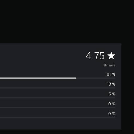
M
4.75
o
16 avis
81 %
y
13 %
e
6 %
n
0 %
0 %
n
e