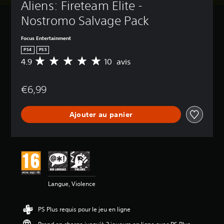
Aliens: Fireteam Elite - 
Nostromo Salvage Pack
Focus Entertainment
PS4
PS5
4.9
10 avis
M
o
y
€6,99
e
n
n
Ajouter au panier
e
d
e
s
a
v
i
s
Langue, Violence
:
4
PS Plus requis pour le jeu en ligne
.
9