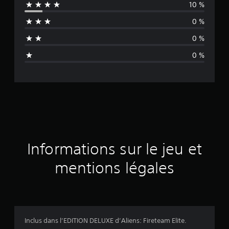
10 %
e
0 %
n
0 %
n
0 %
e
d
e
s
a
Informations sur le jeu et
v
mentions légales
i
s
Inclus dans l’EDITION DELUXE d’Aliens: Fireteam Elite.