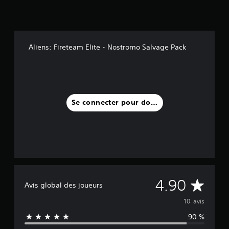
Aliens: Fireteam Elite - Nostromo Salvage Pack
Se connecter pour donner un avis
M
4.90
Avis global des joueurs
o
10 avis
90 %
y