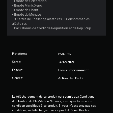
- Emote de Célébration
s
- Emote Mimic Xeno
- Emote de Chant
u
- Emote de Menace
- 3 Cartes de Challenge aléatoires, 3 Consommables
r
aléatoires
- Pack Bonus de Crédit de Réquisition et de Rep Scrip
5
(
1
Plateforme:
PS4, PS5
0
Sortie:
14/12/2021
Éditeur:
Focus Entertainment
a
Genres:
Action, Jeu De Tir
v
i
Le téléchargement de ce produit est soumis aux Conditions 
d'utilisation de PlayStation Network, ainsi qu'à toute autre 
s
condition spécifique à ce produit. Si vous n'acceptez pas ces 
conditions, ne téléchargez pas ce produit. Consultez les 