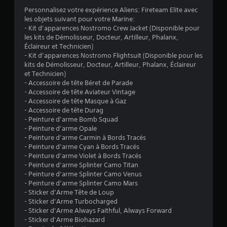
:
Personnalisez votre expérience Aliens: Fireteam Elite avec
les objets suivant pour votre Marine:
4
- Kit d’apparences Nostromo Crew Jacket (Disponible pour
les kits de Démolisseur, Docteur, Artilleur, Phalanx,
.
Éclaireur et Technicien)
- Kit d’apparences Nostromo Flightsuit (Disponible pour les
9
kits de Démolisseur, Docteur, Artilleur, Phalanx, Éclaireur
et Technicien)
- Accessoire de tête Béret de Parade
- Accessoire de tête Aviateur Vintage
é
- Accessoire de tête Masque à Gaz
- Accessoire de tête Durag
t
- Peinture d’arme Bomb Squad
- Peinture d’arme Opale
o
- Peinture d’arme Carmin à Bords Tracés
- Peinture d’arme Cyan à Bords Tracés
i
- Peinture d’arme Violet à Bords Tracés
- Peinture d’arme Splinter Camo Titan
- Peinture d’arme Splinter Camo Venus
l
- Peinture d’arme Splinter Camo Mars
- Sticker d’Arme Tête de Loup
e
- Sticker d’Arme Turbocharged
- Sticker d’Arme Always Faithful, Always Forward
s
- Sticker d’Arme Biohazard