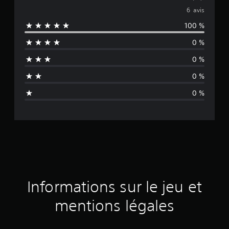
o
6 avis
100 %
y
0 %
e
0 %
n
0 %
n
0 %
e
d
e
s
a
Informations sur le jeu et
v
mentions légales
i