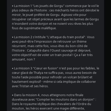
s
• La mission 1 "Les jouets de Gorgu" commence par le vol le
plus odieux de l'histoire : ces méchants héros ont dérobé le
u
miroir, le jouet préféré de Gorgu. Agissez vite pour
récupérer cet objet précieux avant que les larmes de Gorgu
r
n'inondent votre donjon et ne noient vos rêves les plus
fous de suprématie maléfique.
5
• La mission 2 s'intitule "L'attaque du train postal". Vous
(
avez peut-être l'impression de retrouver un thème
récurrent, mais cette fois, vous êtes du bon côté de
6
l'histoire : Catapulté dans l'Ouest sauvage et dépravé,
votre objectif est de voler un train postal ! Ça a l'air très
amusant, non ?
a
• La mission 3 "Cœur en fusion" n'est pas pour les faibles, le
cœur glacé de Thalya ne suffira pas, vous aurez besoin de
v
toute l'aide possible pour refroidir un volcan brûlant et
hautement explosif - même si cela implique de collaborer
i
avec Tristan et ses héros.
s
• Dans la mission 4, nous atteignons notre finale
duveteuse avec "Compter les moutons dans un donjon" :
)
Dans le royaume idyllique des chevaliers de l'Ordre du
mouton, les héros exercent une magie différente,