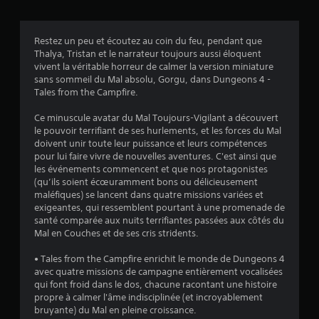
s
Restez un peu et écoutez au coin du feu, pendant que
Thalya, Tristan et le narrateur toujours aussi éloquent
:
vivent la véritable horreur de calmer la version miniature
sans sommeil du Mal absolu, Gorgu, dans Dungeons 4 -
5
Tales from the Campfire.
Ce minuscule avatar du Mal Toujours-Vigilant a découvert
le pouvoir terrifiant de ses hurlements, et les forces du Mal
é
doivent unir toute leur puissance et leurs compétences
pour lui faire vivre de nouvelles aventures. C'est ainsi que
t
les événements commencent et que nos protagonistes
(qu’ils soient écœuramment bons ou délicieusement
o
maléfiques) se lancent dans quatre missions variées et
exigeantes, qui ressemblent pourtant à une promenade de
i
santé comparée aux nuits terrifiantes passées aux côtés du
Mal en Couches et de ses cris stridents.
l
• Tales from the Campfire enrichit le monde de Dungeons 4
e
avec quatre missions de campagne entièrement vocalisées
qui font froid dans le dos, chacune racontant une histoire
propre à calmer l'âme indisciplinée (et incroyablement
s
bruyante) du Mal en pleine croissance.