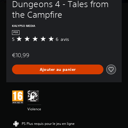
Dungeons 4 - Tales from 
the Campfire
KALYPSO MEDIA
PS5
5
6 avis
M
o
y
€10,99
e
n
n
Ajouter au panier
e
d
e
s
a
v
i
s
Violence
:
5
PS Plus requis pour le jeu en ligne