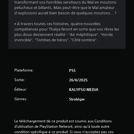
transformant vos horribles serviteurs du Mal en moutons
pelucheux et bêlants. Mais peut-être que le Mal amateur
d’explosions aurait bien besoin de quelques moutons... ?
• À travers toutes ces histoires, quatre nouvelles
compétences pour Thalya feront en sorte que vos rêves les
plus doux deviennent réalité - "Air méphitique", "Horde
invincible", "Tombes de héros", "Côté sombre".
Plateforme:
PS5
Sortie:
26/6/2025
Éditeur:
KALYPSO MEDIA
Genres:
Stratégie
Le téléchargement de ce produit est soumis aux Conditions 
d'utilisation de PlayStation Network, ainsi qu'à toute autre 
condition spécifique à ce produit. Si vous n'acceptez pas ces 