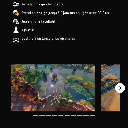
é
Achats intra-jeu facultatifs
t
Prend en charge jusqu'à 2 joueurs en ligne avec PS Plus
o
i
Jeu en ligne facultatif
l
e
1 joueur
s
Lecture à distance prise en charge
s
u
r
5
(
6
a
v
i
s
)