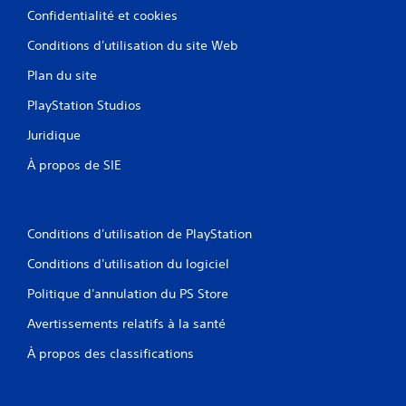
u
m
g
s
Confidentialité et cookies
r
e
ê
p
e
t
n
Conditions d'utilisation du site Web
o
.
t
e
u
a
r
Plan du site
v
n
v
L
e
t
PlayStation Studios
i
é
z
d
s
m
g
'
Juridique
u
e
e
i
e
t
À propos de SIE
n
n
l
t
v
d
l
r
e
e
e
e
r
s
m
l
s
Conditions d'utilisation de PlayStation
e
(
e
e
n
B
j
Conditions d'utilisation du logiciel
r
t
a
e
l
.
u
s
Politique d'annulation du PS Store
e
e
i
s
Avertissements relatifs à la santé
n
q
j
p
o
u
À propos des classifications
a
y
e
u
s
)
s
t
S
e