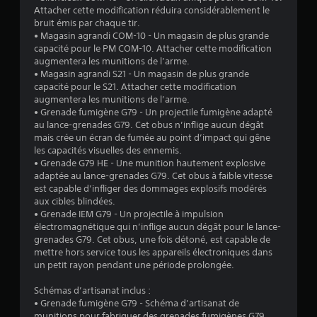
t
a
a
Attacher cette modification réduira considérablement le
P
m
c
n
bruit émis par chaque tir.
e
o
i
t
• Magasin agrandi COM-10 - Un magasin de plus grande
n
m
l
d
capacité pour le PM COM-10. Attacher cette modification
d
e
i
e
augmentera les munitions de l’arme.
a
n
t
r
• Magasin agrandi S21 - Un magasin de plus grande
n
t
e
é
capacité pour le S21. Attacher cette modification
t
.
r
g
augmentera les munitions de l’arme.
q
l
l
• Grenade fumigène G79 - Un projectile fumigène adapté
u
a
e
R
au lance-grenades G79. Cet obus n’inflige aucun dégât
e
l
r
mais crée un écran de fumée au point d’impact qui gêne
a
v
e
l
les capacités visuelles des ennemis.
p
o
c
a
• Grenade G79 HE - Une munition hautement explosive
u
p
t
s
adaptée au lance-grenades G79. Cet obus à faible vitesse
s
e
u
e
est capable d’infliger des dommages explosifs modérés
j
l
r
n
aux cibles blindées.
o
s
e
s
• Grenade IEM G79 - Un projectile à impulsion
u
t
.
i
électromagnétique qui n’inflige aucun dégât pour le lance-
e
b
u
grenades G79. Cet obus, une fois détoné, est capable de
z
i
t
mettre hors service tous les appareils électroniques dans
,
S
l
un petit rayon pendant une période prolongée.
o
v
o
i
r
o
u
t
Schémas d’artisanat inclus :
u
i
s
é
• Grenade fumigène G79 - Schéma d’artisanat de
s
e
v
-
munitions pour fabriquer des grenades fumigènes G79.