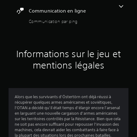
s
i
c
7
r
t
v
è
o
Communication en ligne
é
r
o
r
8
m
g
e
c
e
Communication par ping
m
l
s
a
à
a
a
l
é
f
n
e
b
a
p
a
d
s
c
l
u
o
e
i
e
r
v
Informations sur le jeu et
u
l
s
d
é
l
i
e
V
s
i
mentions légales
a
t
o
s
L
s
e
u
j
s
e
a
r
s
o
s
i
l
p
)
y
s
s
a
o
o
i
s
l
u
u
e
e
t
Alors que les survivants d’Östertörn ont déjà réussi à
v
s
d
c
récupérer quelques armes américaines et soviétiques,
i
e
-
e
t
l’OTAN a décidé qu’il était temps d’élargir encore l’arsenal
c
z
t
t
u
en larguant une nouvelle cargaison d’armes américaines
k
v
i
e
r
sur les territoires contrôlés par la Résistance. Bien que cela
é
s
t
x
e
ne soit pas encore suffisant pour repousser l’invasion des
r
(
r
t
.
machines, cela devrait aider les combattants à faire face à
i
B
e
e
la plupart des situations lors des prochaines batailles.