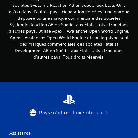
n
q
s
sociétés Systemic Reaction AB en Suède, aux États-Unis
e
t
u
(
m
.
et/ou dans d'autres pays. Generation Zero® est une marque
i
B
a
déposée ou une marque commerciale des sociétés
s
n
a
o
Systemic Reaction AB en Suède, aux États-Unis et/ou dans
M
i
s
n
d'autres pays. Utilise Apex – Avalanche Open World Engine.
i
è
i
t
Apex – Avalanche Open World Engine et son logotype sont
s
r
q
s
des marques commerciales des sociétés Fatalist
e
e
u
u
à
Development AB en Suède, aux États-Unis et/ou dans
e
s
e
f
n
d'autres pays. Tous droits réservés.
c
)
a
p
e
c
D
p
a
i
e
t
u
l
s
i
s
i
o
b
e
t
p
l
d
e
t
e
r
u
i
s
l
o
j
d
a
n
Pays/région : Luxembourg
e
e
l
s
u
v
e
p
o
V
c
e
u
o
t
Assistance
r
s
u