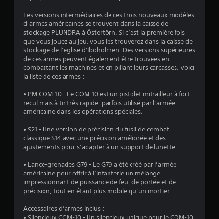
f
a
s
.
i
C
s
s
Les versions intermédiaires de ces trois nouveaux modèles
e
o
o
i
d’armes américaines se trouvent dans la caisse de
r
n
n
stockage PLUNDRA à Östertörn. Si c’est la première fois
q
l
t
f
que vous jouez au jeu, vous les trouverez dans la caisse de
u
e
p
o
stockage de l’église d’Iboholmen. Des versions supérieures
e
s
r
de ces armes peuvent également être trouvées en
r
c
)
é
combattant les machines et en pillant leurs carcasses. Voici
t
o
s
D
la liste de ces armes :
v
m
e
e
m
i
n
s
• PM COM-10 - Le COM-10 est un pistolet mitrailleur à fort
a
s
t
o
recul mais à tir très rapide, parfois utilisé par l’armée
n
u
é
p
américaine dans les opérations spéciales.
d
e
s
t
e
d
i
l
• S21 - Une version de précision du fusil de combat
s
e
o
(
classique S14 avec une précision améliorée et des
d
m
n
ajustements pour s’adapter à un support de lunette.
B
u
a
s
a
j
n
p
• Lance-grenades G79 - Le G79 a été créé par l’armée
s
e
i
e
américaine pour offrir à l’infanterie un mélange
u
i
è
r
impressionnant de puissance de feu, de portée et de
à
q
r
m
précision, tout en étant plus mobile qu’un mortier.
t
u
e
e
o
e
à
t
Accessoires d’armes inclus :
u
f
t
)
• Silencieux COM-10 - Un silencieux unique pour le COM-10.