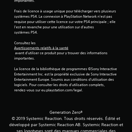
s
importantes.
e
e
o
i
n
s
r
Frais de licence à usage unique pour télécharger vers plusieurs 
o
t
s
i
systèmes PS4. La connexion à PlayStation Network n'est pas 
s
n
o
e
requise pour utiliser cette licence sur votre PS4 principale ; elle 
e
r
u
l
l'est en revanche pour une utilisation sur d'autres 
t
é
s
d
systèmes PS4.
l
g
-
u
e
l
t
g
Consultez les 
s
i
a
a
Avertissements relatifs à la santé
e
t
m
 avant d'utiliser ce produit pour y trouver des informations 
b
f
r
e
importantes.
l
f
e
p
e
e
s
l
La licence de la bibliothèque de programmes ©Sony Interactive 
t
d
e
a
Entertainment Inc. est la propriété exclusive de Sony Interactive 
s
e
s
y
Entertainment Europe. Soumis aux conditions d’utilisation des 
d
s
t
à
logiciels. Pour consulter les droits d’utilisation complets, 
e
j
a
t
rendez-vous sur eu.playstation.com/legal.
l
o
g
o
a
r
y
u
c
a
t
s
a
n
m
t
Generation Zero®
m
d
o
i
é
© 2019 Systemic Reaction. Tous droits réservés. Édité et
i
m
r
c
développé par Systemic Reaction AB. Systemic Reaction et
e
e
a
k
ses logotypes sont des marques commerciales des
d