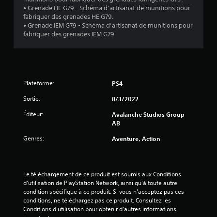
p
l
o
t
• Grenade HE G79 - Schéma d’artisanat de munitions pour
o
u
V
fabriquer des grenades HE G79.
i
u
s
o
• Grenade IEM G79 - Schéma d’artisanat de munitions pour
t
v
s
u
fabriquer des grenades IEM G79.
e
r
o
s
z
e
n
p
d
s
t
o
é
a
p
u
s
g
r
v
a
Plateforme:
PS4
o
r
e
c
p
z
a
t
Sortie:
8/3/2022
o
c
n
i
s
o
Éditeur:
d
Avalanche Studios Group
v
é
n
AB
e
i
e
s
r
s
s
u
Genres:
Aventure, Action
l
L
.
l
e
a
t
s
p
e
m
I
o
r
Le téléchargement de ce produit est soumis aux Conditions 
o
n
l
l
d'utilisation de PlayStation Network, ainsi qu'à toute autre 
u
v
i
e
condition spécifique à ce produit. Si vous n'acceptez pas ces 
v
e
c
t
conditions, ne téléchargez pas ce produit. Consultez les 
e
e
r
u
Conditions d'utilisation pour obtenir d'autres informations 
m
d
t