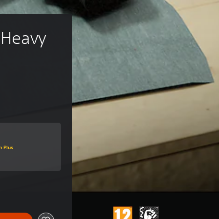
 Heavy 
origine de €4,99
n Plus
origine de €4,99