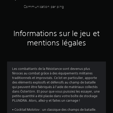
s
0
i
c
r
t
Communication par ping
v
è
o
é
r
o
r
m
g
e
c
e
m
l
s
a
à
a
a
a
l
é
f
n
e
b
a
p
v
Informations sur le jeu et
d
s
c
l
u
o
e
i
i
e
r
mentions légales
u
l
s
d
é
l
i
s
e
V
s
a
t
o
s
L
s
e
)
u
j
e
a
r
s
o
s
i
l
p
Les combattants de la Résistance sont devenus plus
y
s
s
a
o
féroces au combat grâce à des équipements militaires
o
i
s
l
u
traditionnels et improvisés. Ce lot en particulier, apporte
u
e
e
t
v
des éléments explosifs et défensifs au champ de bataille
s
d
c
i
e
qui peuvent être fabriqués à l’aide de matériaux collectés
-
e
t
c
z
dans Östertörn. Et pour que vous puissiez les essayer, une
t
t
u
k
v
petite quantité a été placée dans votre boîte de stockage
i
e
r
é
s
PLUNDRA. Alors, allez-y et faites un carnage !
t
x
e
r
(
r
t
.
i
• Cocktail Molotov : un classique des champs de bataille.
B
e
e