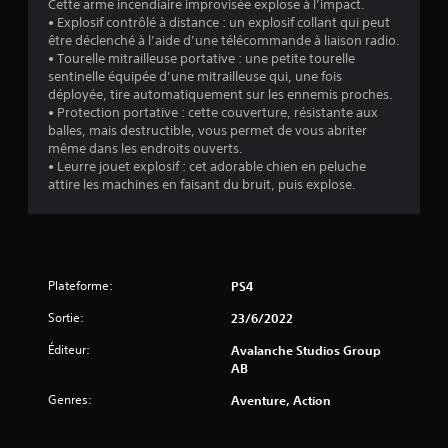
f
Cette arme incendiaire improvisée explose à l’impact.
a
s
.
i
C
• Explosif contrôlé à distance : un explosif collant qui peut
s
s
e
être déclenché à l’aide d’une télécommande à liaison radio.
o
o
i
r
• Tourelle mitrailleuse portative : une petite tourelle
n
n
q
l
sentinelle équipée d’une mitrailleuse qui, une fois
t
f
u
e
déployée, tire automatiquement sur les ennemis proches.
p
o
e
s
• Protection portative : cette couverture, résistante aux
r
r
c
)
balles, mais destructible, vous permet de vous abriter
é
t
o
même dans les endroits ouverts.
s
D
v
m
• Leurre jouet explosif : cet adorable chien en peluche
e
e
m
i
attire les machines en faisant du bruit, puis explose.
n
s
a
s
t
o
n
u
é
p
d
e
s
t
e
d
i
l
s
e
o
(
Plateforme:
PS4
d
m
n
B
u
a
s
Sortie:
23/6/2022
a
j
n
p
s
e
Éditeur:
Avalanche Studios Group
i
e
u
i
AB
è
r
à
q
r
m
t
Genres:
Aventure, Action
u
e
e
o
e
à
t
u
f
t
)