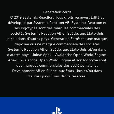
p
l
o
t
o
u
V
i
u
Generation Zero®
s
o
t
v
s
© 2019 Systemic Reaction. Tous droits réservés. Édité et
u
e
r
o
s
développé par Systemic Reaction AB. Systemic Reaction et
z
e
n
p
ses logotypes sont des marques commerciales des
d
s
t
o
é
sociétés Systemic Reaction AB en Suède, aux États-Unis
a
p
u
s
et/ou dans d'autres pays. Generation Zero® est une marque
g
r
v
a
déposée ou une marque commerciale des sociétés
o
r
e
c
p
Systemic Reaction AB en Suède, aux États-Unis et/ou dans
z
a
t
o
c
d'autres pays. Utilise Apex – Avalanche Open World Engine.
n
i
s
o
Apex – Avalanche Open World Engine et son logotype sont
d
v
é
n
e
i
des marques commerciales des sociétés Fatalist
e
s
r
s
Development AB en Suède, aux États-Unis et/ou dans
s
u
l
d'autres pays. Tous droits réservés.
L
.
l
e
a
t
s
p
e
m
I
o
r
o
n
l
l
u
v
i
e
v
e
c
t
e
e
r
u
m
d
t