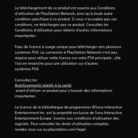
t
a
a
P
m
Le téléchargement de ce produit est soumis aux Conditions 
c
n
e
o
d'utilisation de PlayStation Network, ainsi qu'à toute autre 
i
t
n
m
condition spécifique à ce produit. Si vous n'acceptez pas ces 
l
d
d
e
conditions, ne téléchargez pas ce produit. Consultez les 
i
e
a
n
Conditions d'utilisation pour obtenir d'autres informations 
t
r
n
t
importantes.
e
é
t
.
r
g
q
Frais de licence à usage unique pour télécharger vers plusieurs 
l
l
u
systèmes PS4. La connexion à PlayStation Network n'est pas 
a
e
R
e
requise pour utiliser cette licence sur votre PS4 principale ; elle 
l
r
a
v
l'est en revanche pour une utilisation sur d'autres 
e
l
p
o
systèmes PS4.
c
a
u
p
t
s
s
e
Consultez les 
u
e
j
l
Avertissements relatifs à la santé
r
n
o
 avant d'utiliser ce produit pour y trouver des informations 
s
e
s
u
importantes.
t
.
i
e
b
u
z
La licence de la bibliothèque de programmes ©Sony Interactive 
i
t
,
S
Entertainment Inc. est la propriété exclusive de Sony Interactive 
l
o
v
Entertainment Europe. Soumis aux conditions d’utilisation des 
o
i
r
o
logiciels. Pour consulter les droits d’utilisation complets, 
u
t
u
i
rendez-vous sur eu.playstation.com/legal.
s
é
s
e
v
-