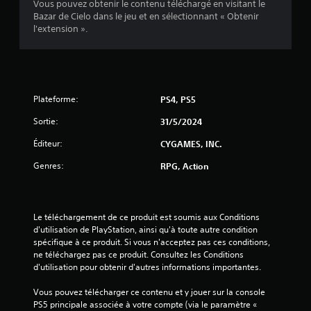
f
Vous pouvez obtenir le contenu téléchargé en visitant le
i
i
Bazar de Cielo dans le jeu et en sélectionnant « Obtenir
q
e
l'extension ».
u
r
e
l
)
e
s
D
c
e
Plateforme:
PS4, PS5
o
s
m
o
Sortie:
31/5/2024
m
p
a
t
Éditeur:
CYGAMES, INC.
n
i
d
Genres:
o
RPG, Action
e
n
s
s
d
p
u
e
Le téléchargement de ce produit est soumis aux Conditions 
j
r
d'utilisation de PlayStation, ainsi qu'à toute autre condition 
e
m
spécifique à ce produit. Si vous n'acceptez pas ces conditions, 
u
e
ne téléchargez pas ce produit. Consultez les Conditions 
à
t
d'utilisation pour obtenir d'autres informations importantes.
t
t
o
a
Vous pouvez télécharger ce contenu et y jouer sur la console 
u
n
PS5 principale associée à votre compte (via le paramètre « 