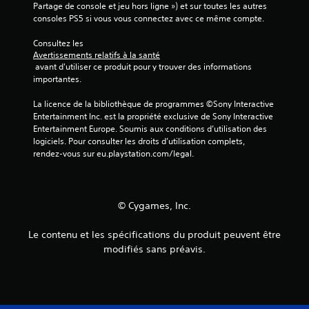
t
t
Partage de console et jeu hors ligne ») et sur toutes les autres 
m
d
consoles PS5 si vous vous connectez avec ce même compte.
o
'
m
i
Consultez les 
e
n
Avertissements relatifs à la santé
n
 avant d'utiliser ce produit pour y trouver des informations 
v
t
importantes.
e
.
r
La licence de la bibliothèque de programmes ©Sony Interactive 
s
Entertainment Inc. est la propriété exclusive de Sony Interactive 
e
R
Entertainment Europe. Soumis aux conditions d’utilisation des 
r
a
logiciels. Pour consulter les droits d’utilisation complets, 
l
p
rendez-vous sur eu.playstation.com/legal.
e
p
s
e
j
l
o
y
s
© Cygames, Inc.
s
t
t
u
Le contenu et les spécifications du produit peuvent être
i
t
modifiés sans préavis.
c
o
k
r
s
i
v
e
o