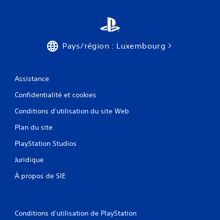
l
u
s
V
s
o
o
u
n
s
Pays/région : Luxembourg
t
p
p
o
r
u
o
v
Assistance
p
e
o
Confidentialité et cookies
z
s
c
é
Conditions d'utilisation du site Web
o
e
n
Plan du site
s
s
.
u
PlayStation Studios
l
t
Juridique
J
e
o
r
À propos de SIE
u
l
a
e
b
t
l
u
Conditions d'utilisation de PlayStation
e
t