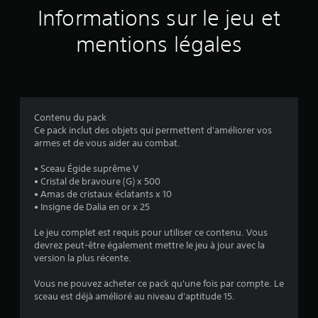
s
c
g
Informations sur le jeu et
o
l
)
m
mentions légales
a
m
b
a
l
n
e
d
d
e
e
Contenu du pack
s
s
Ce pack inclut des objets qui permettent d'améliorer vos
j
V
armes et de vous aider au combat.
o
o
u
y
• Sceau Égide suprême V
s
• Cristal de bravoure (G) x 500
s
p
• Amas de cristaux éclatants x 10
t
o
• Insigne de Dalia en or x 25
i
u
c
v
Le jeu complet est requis pour utiliser ce contenu. Vous
k
e
devrez peut-être également mettre le jeu à jour avec la
s
z
version la plus récente.
(
v
é
B
Vous ne pouvez acheter ce pack qu'une fois par compte. Le
r
a
sceau est déjà amélioré au niveau d'aptitude 15.
i
s