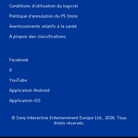
o
s
Conditions d'utilisation du logiciel
r
a
Politique d'annulation du PS Store
i
n
e
s
Avertissements relatifs à la santé
l
c
d
À propos des classifications
o
u
m
g
m
a
a
m
Facebook
e
n
p
d
X
l
e
a
s
YouTube
y
d
à
Application Android
e
t
d
o
Application iOS
é
u
t
t
m
e
© Sony Interactive Entertainment Europe Ltd., 2026. Tous
o
c
droits réservés.
m
t
e
i