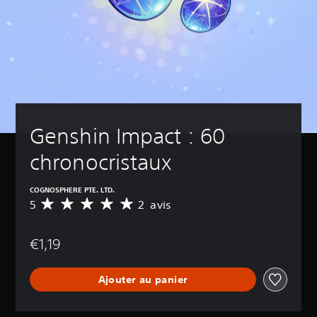
Genshin Impact : 60 
chronocristaux
COGNOSPHERE PTE. LTD.
5
2 avis
M
o
y
€1,19
e
n
n
Ajouter au panier
e
d
e