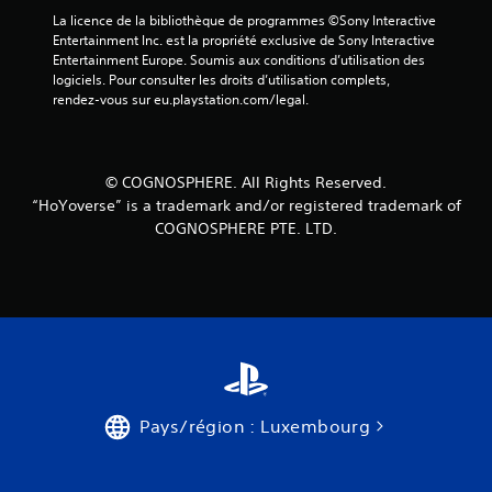
(
La licence de la bibliothèque de programmes ©Sony Interactive 
Entertainment Inc. est la propriété exclusive de Sony Interactive 
2
Entertainment Europe. Soumis aux conditions d’utilisation des 
logiciels. Pour consulter les droits d’utilisation complets, 
rendez-vous sur eu.playstation.com/legal.
a
v
© COGNOSPHERE. All Rights Reserved.
“HoYoverse” is a trademark and/or registered trademark of
i
COGNOSPHERE PTE. LTD.
s
)
Pays/région : Luxembourg