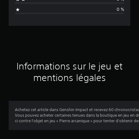
n
0 %
e
d
e
s
a
Informations sur le jeu et
v
mentions légales
i
s
Achetez cet article dans Genshin Impact et recevez 60 chronocrista
Vous pouvez acheter certaines tenues dans la boutique en jeu en 
:
ci contre l'objet en jeu « Pierre arcanique » pour tenter d'obtenir d
5