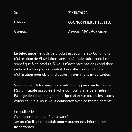
Sortie:
21/10/2025
é
Éditeur:
COGNOSPHERE PTE. LTD.
t
Genres:
Action, RPG, Aventure
o
i
Le téléchargement de ce produit est soumis aux Conditions 
l
d'utilisation de PlayStation, ainsi qu'à toute autre condition 
spécifique à ce produit. Si vous n'acceptez pas ces conditions, 
e
ne téléchargez pas ce produit. Consultez les Conditions 
d'utilisation pour obtenir d'autres informations importantes.
s
Vous pouvez télécharger ce contenu et y jouer sur la console 
s
PS5 principale associée à votre compte (via le paramètre « 
Partage de console et jeu hors ligne ») et sur toutes les autres 
u
consoles PS5 si vous vous connectez avec ce même compte.
r
Consultez les 
Avertissements relatifs à la santé
 avant d'utiliser ce produit pour y trouver des informations 
5
importantes.