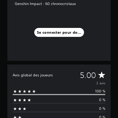
i
Genshin Impact : 60 chronocristaux
s
)
Se connecter pour donner un avis
M
5.00
Avis global des joueurs
o
2 avis
100 %
y
0 %
e
0 %
n
0 %