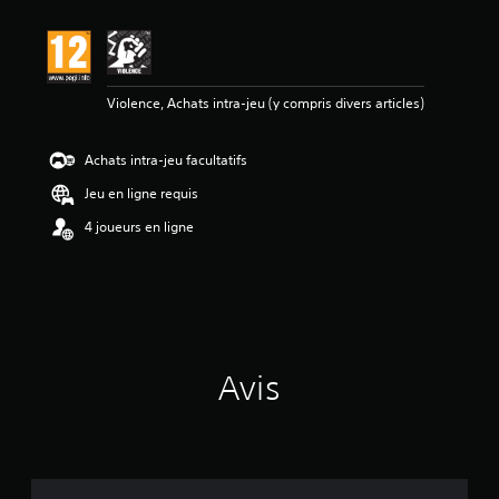
s
a
v
i
s
Violence, Achats intra-jeu (y compris divers articles)
:
5
Achats intra-jeu facultatifs
é
Jeu en ligne requis
t
o
4 joueurs en ligne
i
l
e
s
s
u
r
Avis
5
(
2
a
v