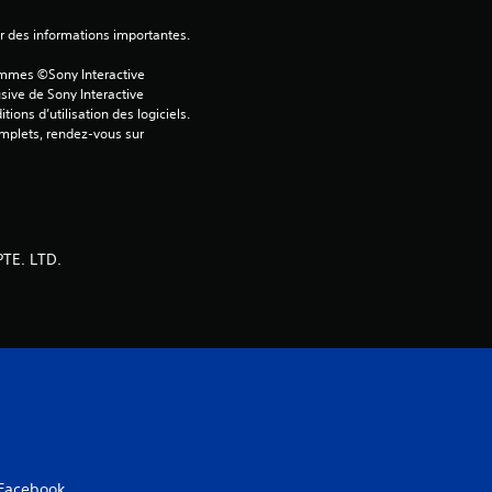
ver des informations importantes.
ammes ©Sony Interactive 
sive de Sony Interactive 
ons d’utilisation des logiciels. 
omplets, rendez-vous sur 
TE. LTD.
Facebook