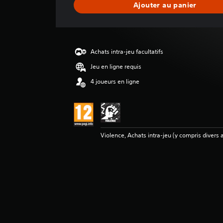
Ajouter au panier
v
i
s
Achats intra-jeu facultatifs
Jeu en ligne requis
4 joueurs en ligne
Violence, Achats intra-jeu (y compris divers a