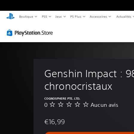
Boutique
PS5
Jeux
PS Plus
Accessoires
Actualités
Genshin Impact : 9
chronocristaux
COGNOSPHERE PTE. LTD.
0
Aucun avis
A
u
c
€16,99
u
n
a