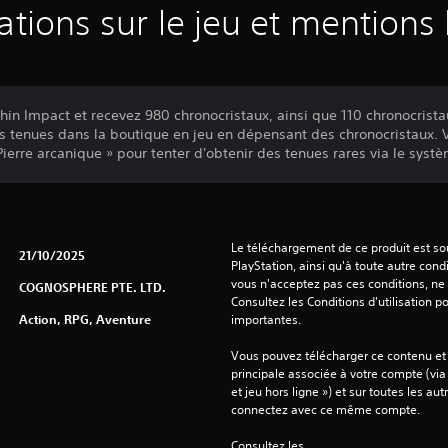
ations sur le jeu et mentions 
hin Impact et recevez 980 chronocristaux, ainsi que 110 chronocrist
s tenues dans la boutique en jeu en dépensant des chronocristaux.
 Pierre arcanique » pour tenter d'obtenir des tenues rares via le syst
Le téléchargement de ce produit est sou
21/10/2025
PlayStation, ainsi qu'à toute autre condi
vous n'acceptez pas ces conditions, ne 
COGNOSPHERE PTE. LTD.
Consultez les Conditions d'utilisation p
Action, RPG, Aventure
importantes.
Vous pouvez télécharger ce contenu et y
principale associée à votre compte (via
et jeu hors ligne ») et sur toutes les au
connectez avec ce même compte.
Consultez les 