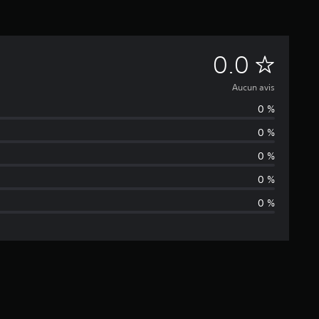
A
0.0
u
Aucun avis
0 %
c
0 %
u
0 %
n
0 %
0 %
a
v
i
s