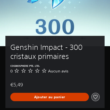
Genshin Impact - 300 
cristaux primaires
COGNOSPHERE PTE. LTD.
0
Aucun avis
A
u
c
€5,49
u
n
a
Ajouter au panier
v
i
s