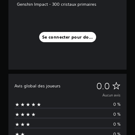
Genshin Impact - 300 cristaux primaires
Se connecter pour donner un avis
A
0.0
Avis global des joueurs
u
Aucun avis
0 %
c
0 %
u
0 %
n
0 %