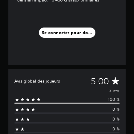
Genshin Impact - 6 480 cristaux primaires
s
)
Se connecter pour donner un avis
M
5.00
Avis global des joueurs
o
2 avis
100 %
y
0 %
e
0 %
n
0 %