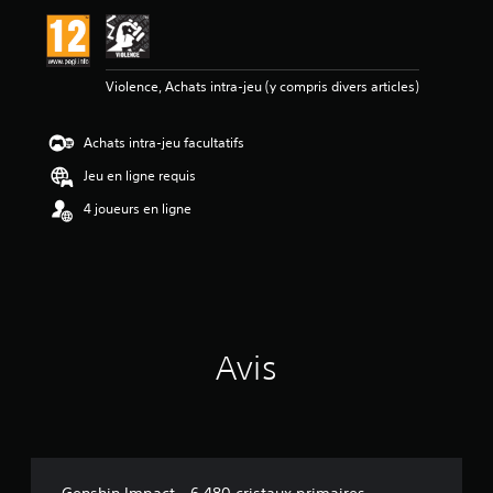
a
v
i
s
Violence, Achats intra-jeu (y compris divers articles)
:
5
Achats intra-jeu facultatifs
é
Jeu en ligne requis
t
o
4 joueurs en ligne
i
l
e
s
s
u
r
Avis
5
(
2
a
v
i