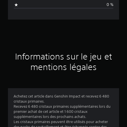
n
0 %
e
d
e
s
a
Informations sur le jeu et
v
mentions légales
i
s
Achetez cet article dans Genshin Impact et recevez 6 480
cristaux primaires.
:
Recevez 6 480 cristaux primaires supplémentaires lors du
premier achat de cet article et 1 600 cristaux
5
supplémentaires lors des prochains achats.
Les cristaux primaires peuvent être utilisés pour acheter
des packs de ravitaillement et être échangés contre des