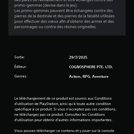
primo-gemmes (devise dans le jeu).
é
Les primo-gemmes peuvent être échangées contre des
pierres de la destinée et des pierres de la fatalité utilisées
t
pour effectuer des vœux afin d'obtenir des armes et des
personnages ou contre des résines originelles.
o
i
l
Sortie:
29/7/2025
e
Éditeur:
COGNOSPHERE PTE. LTD.
s
Genres:
Action, RPG, Aventure
s
u
Le téléchargement de ce produit est soumis aux Conditions 
d'utilisation de PlayStation, ainsi qu'à toute autre condition 
r
spécifique à ce produit. Si vous n'acceptez pas ces conditions, 
ne téléchargez pas ce produit. Consultez les Conditions 
5
d'utilisation pour obtenir d'autres informations importantes.
Vous pouvez télécharger ce contenu et y jouer sur la console 
(