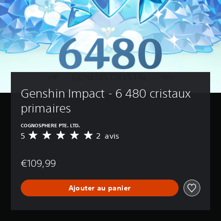
Genshin Impact - 6 480 cristaux 
primaires
COGNOSPHERE PTE. LTD.
5
2 avis
M
o
y
€109,99
e
n
n
Ajouter au panier
e
d
e
s