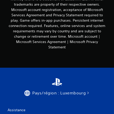
c
m
r
e
p
trademarks are property of their respective owners.
k
e
l
l
o
Microsoft account registration, acceptance of Microsoft
s
n
e
l
u
Services Agreement and Privacy Statement required to
t
(
j
e
r
.
play. Game offers in-app purchases. Persistent internet
B
e
m
c
a
connection required. Features, online services and system
u
e
o
e
s
requirements may vary by country and are subject to
n
m
M
t
i
t
m
change or retirement over time. Microsoft account |
o
à
o
u
q
Microsoft Services Agreement | Microsoft Privacy
d
c
u
n
u
e
Statement
o
p
i
e
E
m
a
q
)
n
m
r
u
t
e
D
v
e
n
e
r
i
r
c
s
a
b
p
e
o
r
l
î
r
p
a
u
n
à
t
t
s
e
j
i
i
f
Pays/région : Luxembourg
m
o
o
o
a
e
u
n
n
c
n
e
s
s
i
t
r
p
d
l
Assistance
,
e
e
e