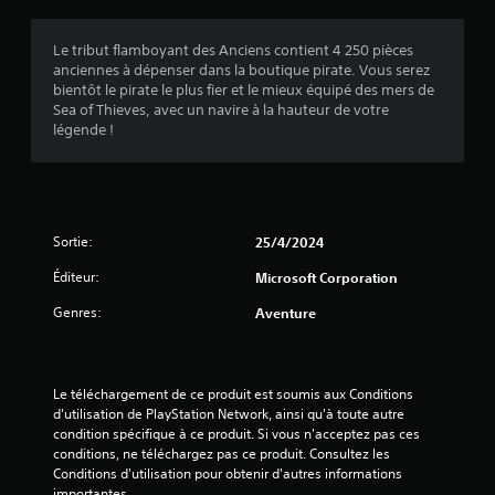
m
é
é
e
u
m
v
n
c
d
a
o
Le tribut flamboyant des Anciens contient 4 250 pièces
v
r
i
u
n
anciennes à dépenser dans la boutique pirate. Vous serez
o
a
o
s
d
bientôt le pirate le plus fier et le mieux équipé des mers de
y
n
s
Sea of Thieves, avec un navire à la hauteur de votre
e
L
e
(
o
légende !
e
r
s
B
n
s
e
V
t
a
i
t
o
p
s
n
r
u
r
i
f
e
s
o
o
c
q
p
Sortie:
25/4/2024
p
r
e
u
o
o
m
v
e
Éditeur:
Microsoft Corporation
u
s
a
o
)
v
é
t
i
Genres:
Aventure
e
e
L
i
r
z
s
e
o
d
v
.
l
n
e
é
e
s
s
Le téléchargement de ce produit est soumis aux Conditions 
r
c
a
m
d'utilisation de PlayStation Network, ainsi qu'à toute autre 
I
i
t
u
o
condition spécifique à ce produit. Si vous n'acceptez pas ces 
n
f
e
d
t
conditions, ne téléchargez pas ce produit. Consultez les 
i
v
u
i
s
Conditions d'utilisation pour obtenir d'autres informations 
e
e
r
o
,
importantes.