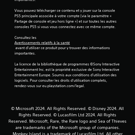
r
r
d
s
p
l
'
s
o
h
Vous pouvez télécharger ce contenu et y jouer sur la console 
e
é
i
n
r
PS5 principale associée à votre compte (via le paramètre « 
s
c
t
a
o
Partage de console et jeu hors ligne ») et sur toutes les autres 
c
r
é
s
n
consoles PS5 si vous vous connectez avec ce même compte.
o
a
g
e
r
m
n
a
s
Consultez les 
é
m
v
l
o
Avertissements relatifs à la santé
a
g
o
e
u
 avant d'utiliser ce produit pour y trouver des informations 
n
l
u
m
i
importantes.
d
a
s
e
c
e
a
b
n
ô
La licence de la bibliothèque de programmes ©Sony Interactive 
s
i
l
t
n
Entertainment Inc. est la propriété exclusive de Sony Interactive 
d
d
f
e
e
Entertainment Europe. Soumis aux conditions d’utilisation des 
u
e
o
s
logiciels. Pour consulter les droits d’utilisation complets, 
d
j
à
u
p
rendez-vous sur eu.playstation.com/legal.
e
e
p
r
r
s
u
a
n
é
à
j
r
i
d
t
o
a
e
é
© Microsoft 2024. All Rights Reserved. © Disney 2024. All
o
y
m
s
f
Rights Reserved. © Lucasfilm Ltd 2024. All Rights
u
é
s
v
i
t
Reserved. Microsoft, Rare, the Rare logo and Sea of Thieves
t
t
i
n
m
are trademarks of the Microsoft group of companies.
r
s
i
i
o
e
Monkey Island is a trademark of Lucasfilm Ltd. All other
u
s