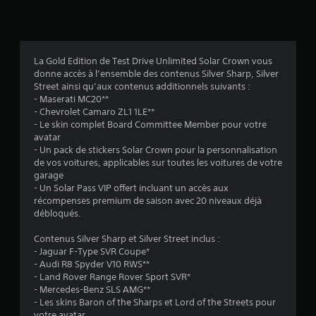
i
s
La Gold Edition de Test Drive Unlimited Solar Crown vous
donne accès à l’ensemble des contenus Silver Sharp, Silver
:
Street ainsi qu’aux contenus additionnels suivants :
- Maserati MC20**
3
- Chevrolet Camaro ZL1 1LE**
- Le skin complet Board Committee Member pour votre
.
avatar
- Un pack de stickers Solar Crown pour la personnalisation
6
de vos voitures, applicables sur toutes les voitures de votre
garage
6
- Un Solar Pass VIP offert incluant un accès aux
récompenses premium de saison avec 20 niveaux déjà
débloqués.
é
Contenus Silver Sharp et Silver Street inclus :
- Jaguar F-Type SVR Coupe*
t
- Audi R8 Spyder V10 RWS**
- Land Rover Range Rover Sport SVR*
o
- Mercedes-Benz SLS AMG**
- Les skins Baron of the Sharps et Lord of the Streets pour
votre avatar