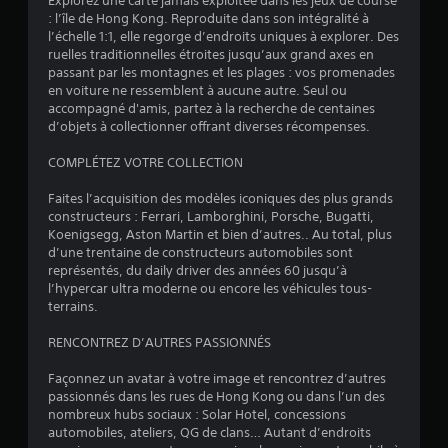
Explorez une carte jamais exploitée dans les jeux de course
: l’île de Hong Kong. Reproduite dans son intégralité à
a
l’échelle 1:1, elle regorge d’endroits uniques à explorer. Des
ruelles traditionnelles étroites jusqu’aux grand axes en
v
passant par les montagnes et les plages : vos promenades
en voiture ne ressemblent à aucune autre. Seul ou
i
accompagné d'amis, partez à la recherche de centaines
d’objets à collectionner offrant diverses récompenses.
s
COMPLÉTEZ VOTRE COLLECTION
)
Faites l’acquisition des modèles iconiques des plus grands
constructeurs : Ferrari, Lamborghini, Porsche, Bugatti,
Koenigsegg, Aston Martin et bien d’autres.. Au total, plus
d’une trentaine de constructeurs automobiles sont
représentés, du daily driver des années 60 jusqu’à
l’hypercar ultra moderne ou encore les véhicules tous-
terrains.
RENCONTREZ D’AUTRES PASSIONNÉS
Façonnez un avatar à votre image et rencontrez d’autres
passionnés dans les rues de Hong Kong ou dans l’un des
nombreux hubs sociaux : Solar Hotel, concessions
automobiles, ateliers, QG de clans… Autant d’endroits