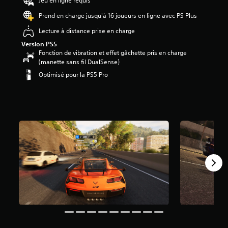
Jeu en ligne requis
6
Prend en charge jusqu'à 16 joueurs en ligne avec PS Plus
é
Lecture à distance prise en charge
t
Version PS5
o
Fonction de vibration et effet gâchette pris en charge
i
(manette sans fil DualSense)
l
e
Optimisé pour la PS5 Pro
s
s
u
r
5
(
4
2
9
a
v
i
s
)