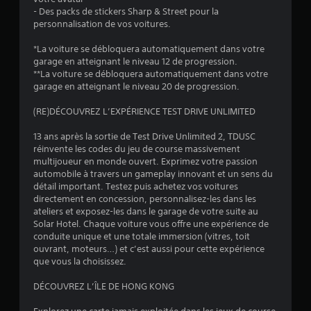
i
- Des packs de stickers Sharp & Street pour la
personnalisation de vos voitures.
l
*La voiture se débloquera automatiquement dans votre
e
garage en atteignant le niveau 12 de progression.
**La voiture se débloquera automatiquement dans votre
s
garage en atteignant le niveau 20 de progression.
s
(RE)DÉCOUVREZ L’EXPÉRIENCE TEST DRIVE UNLIMITED
u
13 ans après la sortie de Test Drive Unlimited 2, TDUSC
réinvente les codes du jeu de course massivement
r
multijoueur en monde ouvert. Exprimez votre passion
automobile à travers un gameplay innovant et un sens du
5
détail important. Testez puis achetez vos voitures
directement en concession, personnalisez-les dans les
(
ateliers et exposez-les dans le garage de votre suite au
Solar Hotel. Chaque voiture vous offre une expérience de
4
conduite unique et une totale immersion (vitres, toit
ouvrant, moteurs…) et c’est aussi pour cette expérience
2
que vous la choisissez.
9
DÉCOUVREZ L’ÎLE DE HONG KONG