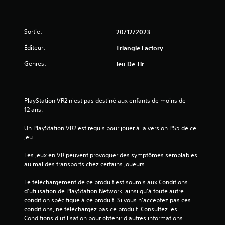
)
s
a
n
Sortie:
20/12/2023
s
Éditeur:
p
Triangle Factory
a
Genres:
Jeu De Tir
s
s
e
r
PlayStation VR2 n'est pas destiné aux enfants de moins de 
p
12 ans.
a
r
Un PlayStation VR2 est requis pour jouer à la version PS5 de ce 
l
jeu.
e
s
Les jeux en VR peuvent provoquer des symptômes semblables 
c
au mal des transports chez certains joueurs.
o
m
Le téléchargement de ce produit est soumis aux Conditions 
m
d'utilisation de PlayStation Network, ainsi qu'à toute autre 
a
condition spécifique à ce produit. Si vous n'acceptez pas ces 
n
conditions, ne téléchargez pas ce produit. Consultez les 
d
Conditions d'utilisation pour obtenir d'autres informations 
e