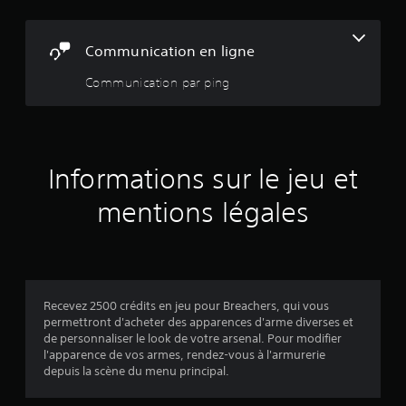
e
u
r
Communication en ligne
a
f
Communication par ping
f
i
c
h
a
g
Informations sur le jeu et
e
t
mentions légales
ê
t
e
h
a
u
Recevez 2500 crédits en jeu pour Breachers, qui vous
t
permettront d'acheter des apparences d'arme diverses et
e
de personnaliser le look de votre arsenal. Pour modifier
(
l'apparence de vos armes, rendez-vous à l'armurerie
H
depuis la scène du menu principal.
U
D