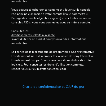
importantes.
s
v
Vous pouvez télécharger ce contenu et y jouer sur la console 
o
PS5 principale associée à votre compte (via le paramètre « 
c
Partage de console et jeu hors ligne ») et sur toutes les autres 
a
consoles PS5 si vous vous connectez avec ce même compte.
l
e
Consultez les 
s
Avertissements relatifs à la santé
o
 avant d'utiliser ce produit pour y trouver des informations 
u
importantes.
l
a
La licence de la bibliothèque de programmes ©Sony Interactive 
s
Entertainment Inc. est la propriété exclusive de Sony Interactive 
a
Entertainment Europe. Soumis aux conditions d’utilisation des 
i
logiciels. Pour consulter les droits d’utilisation complets, 
s
rendez-vous sur eu.playstation.com/legal.
i
e
d
e
Charte de confidentialité et CLUF du jeu
t
e
x
t
e