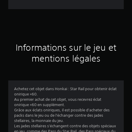
e
d
e
s
a
Informations sur le jeu et
v
mentions légales
i
s
Achetez cet objet dans Honkai : Star Rail pour obtenir éclat
onirique ×60.
:
Au premier achat de cet objet, vous recevrez éclat
onirique ×60 en supplément.
5
Grâce aux éclats oniriques, il est possible d'acheter des
packs dans le jeu ou de l'échanger contre des jades
stellaires, la monnaie du jeu.
Les jades stellaires s'échangent contre des objets spéciaux
en jeu, comme des Pass du Star Rail, des Pass spéciaux du