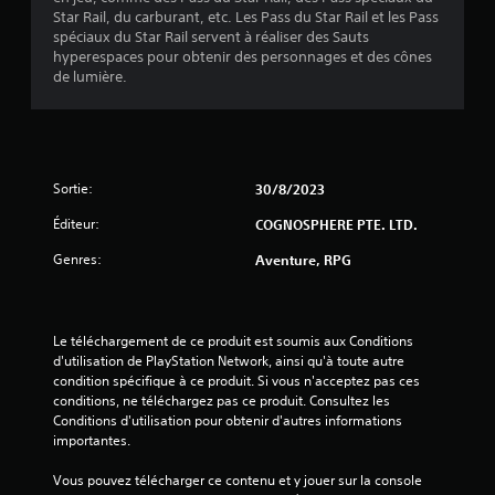
é
Star Rail, du carburant, etc. Les Pass du Star Rail et les Pass
t
spéciaux du Star Rail servent à réaliser des Sauts
hyperespaces pour obtenir des personnages et des cônes
o
de lumière.
i
l
Sortie:
30/8/2023
e
Éditeur:
COGNOSPHERE PTE. LTD.
s
Genres:
Aventure, RPG
s
u
Le téléchargement de ce produit est soumis aux Conditions 
r
d'utilisation de PlayStation Network, ainsi qu'à toute autre 
condition spécifique à ce produit. Si vous n'acceptez pas ces 
5
conditions, ne téléchargez pas ce produit. Consultez les 
Conditions d'utilisation pour obtenir d'autres informations 
importantes.
(
Vous pouvez télécharger ce contenu et y jouer sur la console 
2