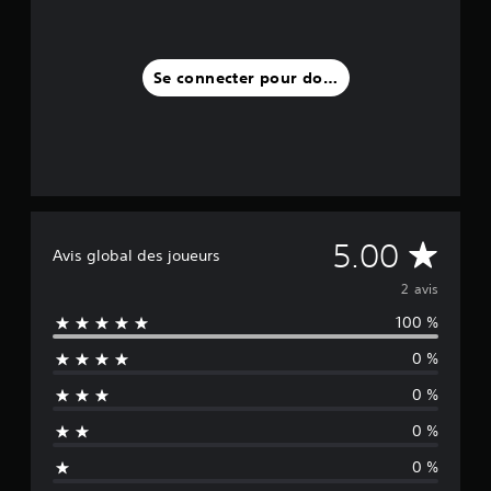
i
s
)
Se connecter pour donner un avis
M
5.00
Avis global des joueurs
o
2 avis
100 %
y
0 %
e
0 %
n
0 %
n
0 %