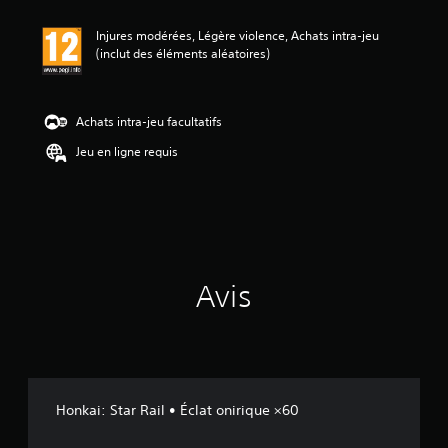
s
a
Injures modérées, Légère violence, Achats intra-jeu
v
(inclut des éléments aléatoires)
i
s
:
Achats intra-jeu facultatifs
5
Jeu en ligne requis
é
t
o
i
l
e
s
Avis
s
u
r
5
(
2
Honkai: Star Rail • Éclat onirique ×60
a
v