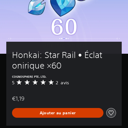
Honkai: Star Rail • Éclat 
onirique ×60
COGNOSPHERE PTE. LTD.
5
2 avis
M
o
y
€1,19
e
n
n
Ajouter au panier
e
d
e