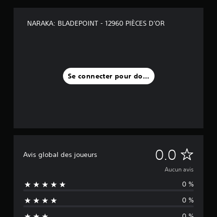
NARAKA: BLADEPOINT - 12960 PIÈCES D'OR
Se connecter pour donner un avis
A
0.0
Avis global des joueurs
u
Aucun avis
0 %
c
0 %
u
0 %