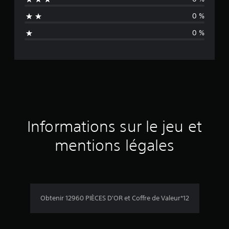
n
0 %
a
0 %
v
i
s
Informations sur le jeu et
mentions légales
Obtenir 12960 PIÈCES D'OR et Coffre de Valeur*12