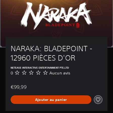
NARAKA: BLADEPOINT - 
12960 PIÈCES D'OR
NETEASE INTERACTIVE ENTERTAINMENT PTE.LTD
0
Aucun avis
A
u
c
€99,99
u
n
a
Ajouter au panier
v
i
s