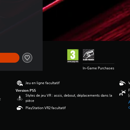
In-Game Purchases
Jeu en ligne facultatif
V
F
Version PS5
Styles de jeu VR : assis, debout, déplacements dans la
(
c
pièce
A
PlayStation VR2 facultatif