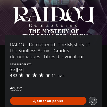
RAIDOU Remastered: The Mystery of 
the Soulless Army - Grades 
démoniaques : titres d'invocateur
SEGA EUROPE LTD
PS4
PS5
4.93
14 avis
M
o
y
€3,99
e
n
n
Ajouter au panier
e
d