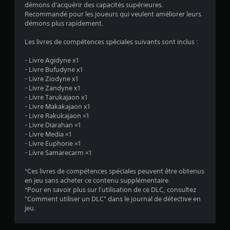
4
démons d'acquérir des capacités supérieures.
Recommandé pour les joueurs qui veulent améliorer leurs
.
démons plus rapidement.
9
Les livres de compétences spéciales suivants sont inclus :
3
- Livre Agidyne x1
- Livre Bufudyne x1
- Livre Ziodyne x1
- Livre Zandyne x1
é
- Livre Tarukajaon x1
- Livre Makakajaon x1
t
- Livre Rakukajaon ×1
- Livre Diarahan ×1
o
- Livre Media ×1
- Livre Euphorie ×1
- Livre Samarecarm ×1
i
*Ces livres de compétences spéciales peuvent être obtenus
l
en jeu sans acheter ce contenu supplémentaire.
*Pour en savoir plus sur l'utilisation de ce DLC, consultez
e
"Comment utiliser un DLC" dans le journal de détective en
jeu.
s