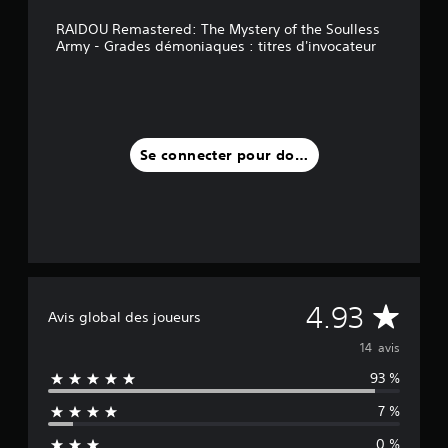
1
RAIDOU Remastered: The Mystery of the Soulless
4
Army - Grades démoniaques : titres d'invocateur
a
v
i
s
)
Se connecter pour donner un avis
M
4.93
Avis global des joueurs
o
14 avis
93 %
y
7 %
e
0 %