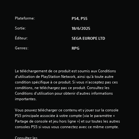
s
u
Plateforme:
PS4, PS5
r
Sortie:
18/6/2025
5
Éditeur:
SEGA EUROPE LTD
(
Genres:
RPG
1
4
Le téléchargement de ce produit est soumis aux Conditions 
d'utilisation de PlayStation Network, ainsi qu'à toute autre 
condition spécifique à ce produit. Si vous n'acceptez pas ces 
conditions, ne téléchargez pas ce produit. Consultez les 
a
Conditions d'utilisation pour obtenir d'autres informations 
importantes.
v
Vous pouvez télécharger ce contenu et y jouer sur la console 
i
PS5 principale associée à votre compte (via le paramètre « 
Partage de console et jeu hors ligne ») et sur toutes les autres 
s
consoles PS5 si vous vous connectez avec ce même compte.
Consultez les 