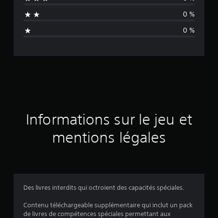
n
0 %
n
0 %
e
d
e
s
a
Informations sur le jeu et
v
mentions légales
i
s
Des livres interdits qui octroient des capacités spéciales.
:
Contenu téléchargeable supplémentaire qui inclut un pack
de livres de compétences spéciales permettant aux