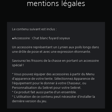
v
mentions légales
i
s
Le contenu suivant est inclus :
:
●Accessoire : Chat blanc fuyard soyeux
4
Un accessoire représentant un Lynien aux poils longs dans
une drôle de pose et avec une expression étonnante.
.
Savourez les frissons de la chasse en portant un accessoire
6
spécial !
4
* Vous pouvez équiper des accessoires à partir du Menu
d'apparence de votre tente. Sélectionnez Apparence de
l'équipement pour le donner à votre Chasseur, ou
Personnalisation du Seikret pour votre Seikret.
é
* Ce produit fait aussi partie d'un ensemble.
* L'utilisation de ce contenu peut nécessiter d'installer la
t
dernière version du jeu.