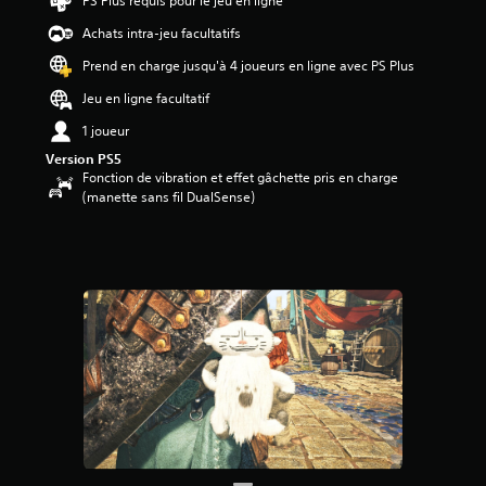
PS Plus requis pour le jeu en ligne
.
6
Achats intra-jeu facultatifs
4
Prend en charge jusqu'à 4 joueurs en ligne avec PS Plus
é
Jeu en ligne facultatif
t
o
1 joueur
i
Version PS5
l
Fonction de vibration et effet gâchette pris en charge
e
(manette sans fil DualSense)
s
s
u
r
5
(
1
4
a
v
i
s
)