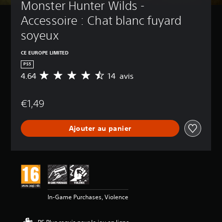
Monster Hunter Wilds - 
Accessoire : Chat blanc fuyard 
soyeux
CE EUROPE LIMITED
PS5
4.64
14 avis
M
o
y
€1,49
e
n
n
Ajouter au panier
e
d
e
s
a
v
i
s
In-Game Purchases, Violence
:
4